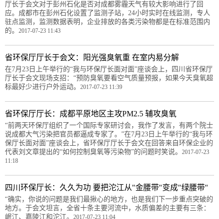
厅长于会文对于彭州石化是否对成都雾霾天气有较大影响进行了回
应。成都市在彭州石化设置了监测子站，24小时实时在线监测，专人
驻点监测，监测数据表明，企业排放的各类污染物都是在标准范围内
的。
2017-07-23 11:43
省环保厅厅长于会文：阳光强臭氧重 在室内易分解
在7月23日上午举行的“我与环保厅长面对面”座谈会上，四川省环保厅
厅长于会文现场支招：“预防臭氧要看空气质量预报，如果今天臭氧超
标最好少进行户外运动。
2017-07-23 11:39
省环保厅厅长：成都平原地区主攻PM2.5 辅攻臭氧
“前两天环保厅组织了一个国际专家研讨会，我作了发言，有两个院士
说成都大气污染把官员都逼成专家了。”在7月23日上午举行的“我与环
保厅长面对面”座谈会上，省环保厅厅长于会文在回答来自环保企业的
代表刘文章提出的“如何控制臭氧等污染物”的问题时笑说。
2017-07-23
11:18
四川环保厅长：久久为功 要把沱江从"金腰带"变成"绿腰带"
“确实，你说的问题是我们最揪心的地方，也是我们下一步重点突破的
地方。于会文坦言，全省十条主要河流中，水质偏差的主要有三条：
岷江、嘉陵江和沱江。
2017-07-23 11:04