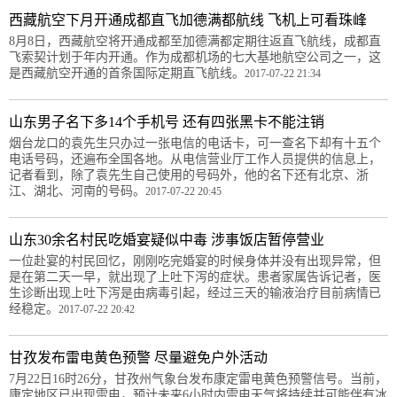
西藏航空下月开通成都直飞加德满都航线 飞机上可看珠峰
8月8日，西藏航空将开通成都至加德满都定期往返直飞航线，成都直
飞索契计划于年内开通。作为成都机场的七大基地航空公司之一，这
是西藏航空开通的首条国际定期直飞航线。
2017-07-22 21:34
山东男子名下多14个手机号 还有四张黑卡不能注销
烟台龙口的袁先生只办过一张电信的电话卡，可一查名下却有十五个
电话号码，还遍布全国各地。从电信营业厅工作人员提供的信息上，
记者看到，除了袁先生自己使用的号码外，他的名下还有北京、浙
江、湖北、河南的号码。
2017-07-22 20:45
山东30余名村民吃婚宴疑似中毒 涉事饭店暂停营业
一位赴宴的村民回忆，刚刚吃完婚宴的时候身体并没有出现异常，但
是在第二天一早，就出现了上吐下泻的症状。患者家属告诉记者，医
生诊断出现上吐下泻是由病毒引起，经过三天的输液治疗目前病情已
经稳定。
2017-07-22 20:42
甘孜发布雷电黄色预警 尽量避免户外活动
7月22日16时26分，甘孜州气象台发布康定雷电黄色预警信号。当前，
康定地区已出现雷电，预计未来6小时内雷电天气将持续并可能伴有冰