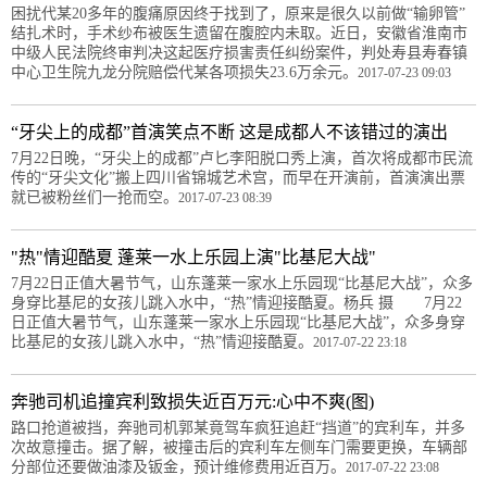
困扰代某20多年的腹痛原因终于找到了，原来是很久以前做“输卵管”
结扎术时，手术纱布被医生遗留在腹腔内未取。近日，安徽省淮南市
中级人民法院终审判决这起医疗损害责任纠纷案件，判处寿县寿春镇
中心卫生院九龙分院赔偿代某各项损失23.6万余元。
2017-07-23 09:03
“牙尖上的成都”首演笑点不断 这是成都人不该错过的演出
7月22日晚，“牙尖上的成都”卢匕李阳脱口秀上演，首次将成都市民流
传的“牙尖文化”搬上四川省锦城艺术宫，而早在开演前，首演演出票
就已被粉丝们一抢而空。
2017-07-23 08:39
"热"情迎酷夏 蓬莱一水上乐园上演"比基尼大战"
7月22日正值大暑节气，山东蓬莱一家水上乐园现“比基尼大战”，众多
身穿比基尼的女孩儿跳入水中，“热”情迎接酷夏。杨兵 摄 7月22
日正值大暑节气，山东蓬莱一家水上乐园现“比基尼大战”，众多身穿
比基尼的女孩儿跳入水中，“热”情迎接酷夏。
2017-07-22 23:18
奔驰司机追撞宾利致损失近百万元:心中不爽(图)
路口抢道被挡，奔驰司机郭某竟驾车疯狂追赶“挡道”的宾利车，并多
次故意撞击。据了解，被撞击后的宾利车左侧车门需要更换，车辆部
分部位还要做油漆及钣金，预计维修费用近百万。
2017-07-22 23:08