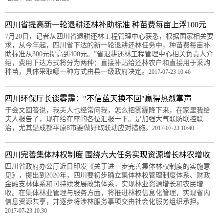
四川省提高新一轮退耕还林补助标准 种苗费每亩上浮100元
7月20日，记者从四川省退耕还林工程管理中心获悉，根据国家相关要
求，从今年起，四川省下达的新一轮退耕还林任务中，种苗费每亩补
助标准从300元提高到400元。”省退耕还林工程管理中心相关负责人介
绍，费用下达方式将分为两种：直接补贴给还林农户和直接用于采购
种苗，具体采取哪一种方式由县一级政府决定。
2017-07-23 10:46
四川环保厅长谈雾霾："不信蓝天换不回"赢得热烈掌声
于会文回答说，我夫人也经常问我，怎么把雾霾降下来，在家里我给
夫人报告了，现在给在座的各位汇报一下。是加强大气联防联控联
治，尤其是成都平原8市要做好取联动应对措施。
2017-07-23 10:40
四川完善集体林权制度 围绕六大任务实现资源增长林农增收
四川省政府办公厅近日印发《关于进一步完善集体林权制度的实施意
见》，提出到2020年，四川要初步确立集体林权管理制度体系、财政
金融支林体系和可持续发展政策体系，实现林业资源增长和农民增
收。在集体林业管理与服务方面，将推进林权信息化管理，实现省内
信息资源共享，并逐步将涉林服务事项交由社会化服务组织承担。
2017-07-23 10:30