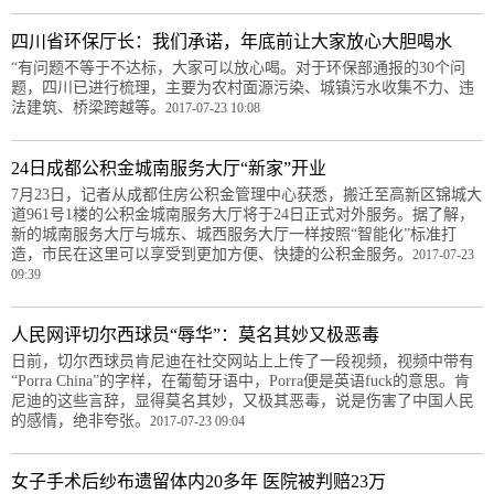
四川省环保厅长：我们承诺，年底前让大家放心大胆喝水
“有问题不等于不达标，大家可以放心喝。对于环保部通报的30个问
题，四川已进行梳理，主要为农村面源污染、城镇污水收集不力、违
法建筑、桥梁跨越等。
2017-07-23 10:08
24日成都公积金城南服务大厅“新家”开业
7月23日，记者从成都住房公积金管理中心获悉，搬迁至高新区锦城大
道961号1楼的公积金城南服务大厅将于24日正式对外服务。据了解，
新的城南服务大厅与城东、城西服务大厅一样按照“智能化”标准打
造，市民在这里可以享受到更加方便、快捷的公积金服务。
2017-07-23
09:39
人民网评切尔西球员“辱华”：莫名其妙又极恶毒
日前，切尔西球员肯尼迪在社交网站上上传了一段视频，视频中带有
“Porra China”的字样，在葡萄牙语中，Porra便是英语fuck的意思。肯
尼迪的这些言辞，显得莫名其妙，又极其恶毒，说是伤害了中国人民
的感情，绝非夸张。
2017-07-23 09:04
女子手术后纱布遗留体内20多年 医院被判赔23万