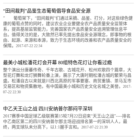
“田间裁判”品鉴生态葡萄倡导食品安全源
” 葡萄架下，“田间裁判”们通过采摘、品鉴、打分，对这些绿色健
康的葡萄点赞的同时，建议农业企业要健全农产品质量安全监管体
系，提高基层监管能力，完善国家农产品质量安全追溯管理信息平
台。值得关注的是，大致然已率先提出食品安全源理念，即事物的根
由、起源、来源和本源，致力于生态环境的改善和农产品质量安全的
保障。
2017-07-22 22:34
最美小城松潘花灯会开幕 80组特色花灯让你看过瘾
整个演出分唐蕃传奇、千年古歌、古城花开、松州欢歌四个篇章，大
型花灯舞和龙灯狮舞轮番上演，展示了大唐时期松潘古城的繁荣与昌
盛。松潘自古以来就是川西北高原的军事要塞、商贸重镇、茶马互市
交易区和物资集散地，有中国最美小城和历史文化名城之美誉。
2017-
07-22 22:30
中乙天王山之战 四川安纳普尔那闷平深圳
2017赛季中国足球乙级联赛第15轮7月22日迎来“天王山之战”----排名
中乙南区第二的四川安纳普尔那主场迎战排名第一的深圳人人，最
终，两支球队未分高下，以1:1握手言和。
2017-07-22 21:39