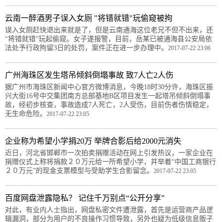
云南一醉酒男子误入女厕 "将错就错"玩偷窥被拘
误入女厕赶快退出来就是了，但是云南通海这位老兄不但不出来，还
“将错就错”玩起偷窥。女子遂报警，目前，岳某已被通海县公安局依
法处予行政拘留3日的处罚，案件正在进一步办理中。
2017-07-22 23:06
广州海珠区发生塔吊倾斜倒塌事故 致7人亡2人伤
据广州市海珠区新闻中心官方微博消息，今晚18时30分许，海珠区振
兴大街16号中交集团南方总部基地B区项目发生一起塔吊倾斜倒塌事
故，经初步核查，事故造成7人死亡，2人受伤，目前伤者伤情稳定，
无生命危险。
2017-07-22 23:05
企业称为希望小学捐20万 举牌合影后给2000元消失
近日，河北省邯郸市一次拍卖捐赠活动在网上引发热议，一家企业在
捐赠仪式上称将捐款２０万元给一所希望小学，并举着“中国工商银行
２０万元”的现金支票模型与受助学生合影留念。
2017-07-22 23:05
百度网盘泄露隐私？ 记住千万别点“公开分享”
对此，有业内人士指出，网盘私密文件遭泄露，首先是运营商产品逻
辑漏洞，部分为用户的不良操作习惯导致，另外也疑为低级信息贩子