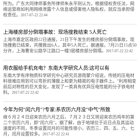
所为。广东大同律师事务所律师朱永平则认为，根据侵权责任法，网
络运营商如利用网络泄露个人信息或侵害他人隐私权，就应当承担侵
权责任。
2017-07-22 22:44
上海楼房部分倒塌事故：现场搜救结束 5人死亡
上海市嘉定区政府22日通报，21日下午发生的楼房部分倒塌事故，现
场捜救已结束，共捜救出6人，其中5人死亡。据通报，7月21日15点50
分许，上海曹安公路华江路口一幢3层楼房部分倒塌。
2017-07-22 22:42
用衣服给手机充电？东南大学研究人员:这可以有
东南大学有序物质科学研究中心研究员游雨蒙介绍说，传统的压电材
料很难应用到可以弯折的薄膜上和更为精密的电子器件上。“利用相变
前后对称性的巨大变化，发现了一类具有优异压电性能的分子铁电材
料。
2017-07-22 22:42
今年为何"闰六月"?专家:系农历六月没"中气"所致
继６月２４日迎来农历六月之后，７月２３日又将迎来农历鸡年的第
二个农历六月，即“闰六月”。据了解，由于地球位于近日点及其运动
速度的不同，冬季设置闰月的可能性很小，农历三、四、五、六、七
月，闰月设置较多。
2017-07-22 22:41