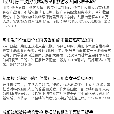
1至5月份 甘孜接待游客数量和旅游收入同比增长40%
围绕“做强县城、做优乡镇、做美村寨”目标，今年甘孜州大力实施城
乡提升战略，不断完善基础设施，提升公共配套服务能力。今年截至5
月份，甘孜州旅游经济继续保持强劲增长态势，共接待游客421.40万
人次，实现旅游收入42.04亿元，同比分别增长38.87%和38.88%。
2017-
07-05 14:33
绵阳发布今夏首个暴雨黄色预警 雨量普遍可达暴雨
7月1日起，绵阳正式进入主汛期。7月4日14时，绵阳市气象台发布今
夏首个暴雨黄色预警，预计到6日上午，绵阳自西向东有一次降雨天气
过程，雨量普遍可达暴雨，局部大暴雨，此次降雨过程主要降雨时段
为4日晚至5日晚，过程累计降雨量一般为50-120毫米，局部可达200毫
米。
2017-07-05 14:30
纪录片《铁窗下的红丝带》 在四川省女子监狱开机
在开机仪式上，主创人员介绍，铁窗，代表着法律和正义;红丝带，象
征着对特殊服刑人员的尊重和关爱。作为我国第一部以特殊服刑人员
为题材的纪录片，《铁窗下的红丝带》不仅开创了中国纪录片题材的
新领域，也将从一个独特的角度记录中国的法治进程。
2017-07-05 14:18
成都绕城被撞桥梁受检 受损部位相当于菜篮子提手