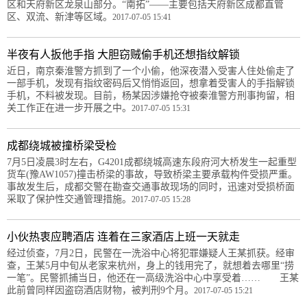
区和天府新区龙泉山部分。“南拓”——主要包括天府新区成都直管
区、双流、新津等区域。
2017-07-05 15:41
半夜有人扳他手指 大胆窃贼偷手机还想指纹解锁
近日，南京秦淮警方抓到了一个小偷，他深夜潜入受害人住处偷走了
一部手机，发现有指纹密码后又悄悄返回，想拿着受害人的手指解锁
手机，不料被发现。目前，杨某因涉嫌抢夺被秦淮警方刑事拘留，相
关工作正在进一步开展之中。
2017-07-05 15:31
成都绕城被撞桥梁受检
7月5日凌晨3时左右，G4201成都绕城高速东段府河大桥发生一起重型
货车(豫AW1057)撞击桥梁的事故，导致桥梁主要承载构件受损严重。
事故发生后，成都交警在勘查交通事故现场的同时，迅速对受损桥面
采取了保护性交通管理措施。
2017-07-05 15:28
小伙热衷应聘酒店 连着在三家酒店上班一天就走
经过侦查，7月2日，民警在一洗浴中心将犯罪嫌疑人王某抓获。经审
查，王某5月中旬从老家来杭州，身上的钱用完了，就想着去哪里“捞
一笔”。民警抓捕当日，他还在一高级洗浴中心中享受着…… 王某
此前曾同样因盗窃酒店财物，被判刑9个月。
2017-07-05 15:21