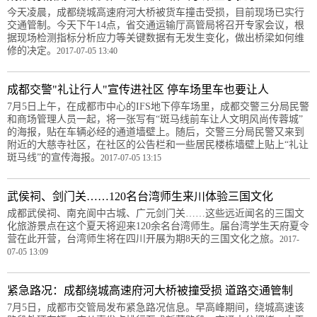
今天凌晨，成都绕城高速府河大桥被货车撞击受损，目前现场已实行
交通管制。今天下午14点，省交通运输厅高管局将召开专家会议，根
据现场检测指标分析应力等关键数据有无发生变化，做出桥梁如何维
修的决定。
2017-07-05 13:40
成都交警"礼让行人"宣传进社区 停车场里车也要让人
7月5日上午，在成都市中心的IFS地下停车场里，成都交警三分局民警
和商场管理人员一起，将一张写有“斑马线前车让人文明风尚传蓉城”
的海报，贴在车辆必经的通道墙壁上。随后，交警三分局民警又来到
附近的大慈寺社区，在社区的公告栏和一些居民楼栋墙壁上贴上“礼让
斑马线”的宣传海报。
2017-07-05 13:15
武侯祠、剑门关……120名台湾师生来川体验三国文化
成都武侯祠、南充阆中古城、广元剑门关……这些远近闻名的三国文
化旅游景点在这个夏天将迎来120余名台湾师生。届台湾学生天府夏令
营在此开营，台湾师生将在四川开展为期8天的三国文化之旅。
2017-
07-05 13:09
紧急路况：成都绕城高速府河大桥被撞受损 道路交通管制
7月5日，成都市交管局发布紧急路况信息。早高峰期间，绕城高速该