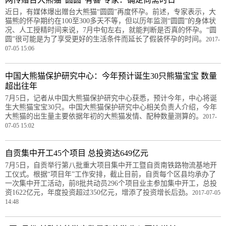
近日，有媒体爆出赠台大熊猫“圆圆”再度怀孕。前述，专家表示，大
猫熊的怀孕期约在100至300多天不等，但以历年监测“圆圆”的身体状
况、人工授精时间来说，7月中旬左右，就能判断是否真的怀孕。“圆
圆”很可能是为了享受更好的生活条件而延长了假装怀孕的时间。
2017-
07-05 15:06
中国大熊猫保护研究中心：今年预计诞生30只熊猫宝宝 数量
超出往年
7月5日，记者从中国大熊猫保护研究中心获悉，预计今年，中心将诞
生大熊猫宝宝30只。中国大熊猫保护研究中心相关负责人介绍，今年
大熊猫的出生量主要依据年初的大熊猫发情、配种数量测算的。
2017-
07-05 15:02
自贡集中开工45个项目 总投资达649亿元
7月5日，自贡举行第八批重大项目集中开工暨自贡南铁路物流基地开
工仪式。根据“项目年”工作安排，截止目前，自贡每个区县均承办了
一次集中开工活动，前8批共动员296个项目业主参加集中开工，总投
资1622亿元，年度投资超过350亿元，增添了投资增长后劲。
2017-07-05
14:48