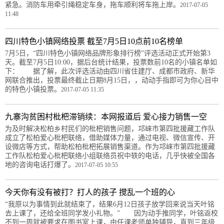
紧急。消防车用牵引绳稳定车身，拖车顺利将车拖上岸。
2017-07-05
11:48
四川特色小镇网络投票 截至7月5日10点前10名榜单
7月5日，“四川特色小镇网络品牌形象排行榜”评选活动正式开始第3
天。截至7月5日10:00，据后台统计结果，投票数前10名的小镇名单如
下： 据了解，此次评选活动由四川省住建厅、成都市政府、新华
网联合推出，投票最终截止日期8月15日，，动动手指即可为你心目中
的特色小镇投票。
2017-07-05 11:35
九寨沟贫困村枇杷滞销续：本网报道后 爱心接力销售一空
为及时解决松柏乡村民们的枇杷销售问题，邛崃市第四批援藏工作队
成立了松柏爱心枇杷联络，借助媒体力量，通过电视、微信宣传、开
设微店等方式，帮助松柏枇杷拓展销售渠道。作为邛崃市第四批援藏
工作队松柏爱心枇杷联络小组联络员祝中轶的电话，几乎快被全国各
地的咨询电话打爆了。
2017-07-05 10:55
今天你有没有被打？打人的孩子 搅乱一个班的心
“我原以为事情到此就结束了，结果6月12日孩子放学回来说当天叶铭
去上课了，还给全班同学发小礼物。” 因为动手推同学，叶铭返校
不到一周就被要求在图书室上课，由任课老师单独辅导，直到三年级