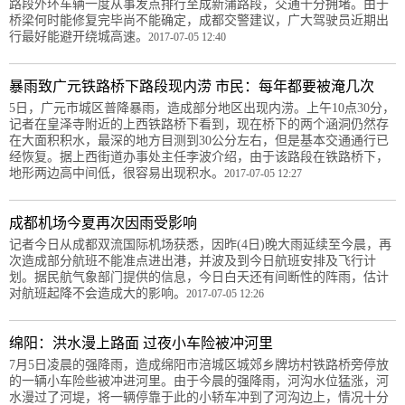
路段外环车辆一度从事发点排行至成新蒲路段，交通十分拥堵。由于
桥梁何时能修复完毕尚不能确定，成都交警建议，广大驾驶员近期出
行最好能避开绕城高速。
2017-07-05 12:40
暴雨致广元铁路桥下路段现内涝 市民：每年都要被淹几次
5日，广元市城区普降暴雨，造成部分地区出现内涝。上午10点30分，
记者在皇泽寺附近的上西铁路桥下看到，现在桥下的两个涵洞仍然存
在大面积积水，最深的地方目测到30公分左右，但是基本交通通行已
经恢复。据上西街道办事处主任李波介绍，由于该路段在铁路桥下，
地形两边高中间低，很容易出现积水。
2017-07-05 12:27
成都机场今夏再次因雨受影响
记者今日从成都双流国际机场获悉，因昨(4日)晚大雨延续至今晨，再
次造成部分航班不能准点进出港，并波及到今日航班安排及飞行计
划。据民航气象部门提供的信息，今日白天还有间断性的阵雨，估计
对航班起降不会造成大的影响。
2017-07-05 12:26
绵阳：洪水漫上路面 过夜小车险被冲河里
7月5日凌晨的强降雨，造成绵阳市涪城区城郊乡牌坊村铁路桥旁停放
的一辆小车险些被冲进河里。由于今晨的强降雨，河沟水位猛涨，河
水漫过了河堤，将一辆停靠于此的小轿车冲到了河沟边上，情况十分