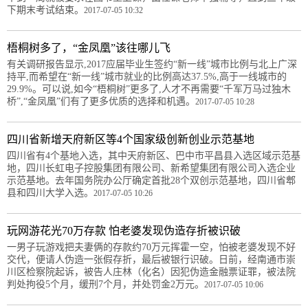
下期末考试结束。
2017-07-05 10:32
梧桐树多了，“金凤凰”该往哪儿飞
有关调研报告显示,2017应届毕业生签约“新一线”城市比例与北上广深
持平,而希望在“新一线”城市就业的比例高达37.5%,高于一线城市的
29.9%。可以说,如今“梧桐树”更多了,人才不再需要“千军万马过独木
桥”,“金凤凰”们有了更多优质的选择和机遇。
2017-07-05 10:28
四川省新增天府新区等4个国家级创新创业示范基地
四川省有4个基地入选，其中天府新区、巴中市平昌县入选区域示范基
地，四川长虹电子控股集团有限公司、新希望集团有限公司入选企业
示范基地。去年国务院办公厅确定首批28个双创示范基地，四川省郫
县和四川大学入选。
2017-07-05 10:26
玩网游花光70万存款 怕老婆发现伪造存折被识破
一男子玩游戏把夫妻俩的存款约70万元挥霍一空，怕被老婆发现不好
交代，便请人伪造一张假存折，最后被银行识破。日前，经南通市崇
川区检察院起诉，被告人庄林（化名）因犯伪造金融票证罪，被法院
判处拘役5个月，缓刑7个月，并处罚金2万元。
2017-07-05 10:06