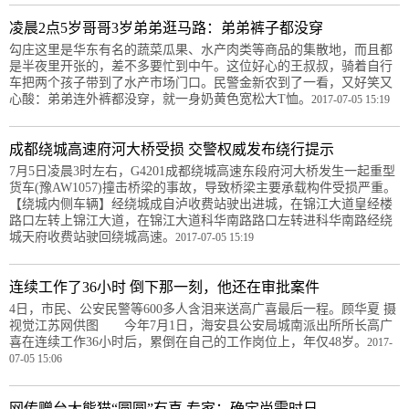
凌晨2点5岁哥哥3岁弟弟逛马路：弟弟裤子都没穿
勾庄这里是华东有名的蔬菜瓜果、水产肉类等商品的集散地，而且都
是半夜里开张的，差不多要忙到中午。这位好心的王叔叔，骑着自行
车把两个孩子带到了水产市场门口。民警金新农到了一看，又好笑又
心酸：弟弟连外裤都没穿，就一身奶黄色宽松大T恤。
2017-07-05 15:19
成都绕城高速府河大桥受损 交警权威发布绕行提示
7月5日凌晨3时左右，G4201成都绕城高速东段府河大桥发生一起重型
货车(豫AW1057)撞击桥梁的事故，导致桥梁主要承载构件受损严重。
【绕城内侧车辆】经绕城成自泸收费站驶出进城，在锦江大道皇经楼
路口左转上锦江大道，在锦江大道科华南路路口左转进科华南路经绕
城天府收费站驶回绕城高速。
2017-07-05 15:19
连续工作了36小时 倒下那一刻，他还在审批案件
4日，市民、公安民警等600多人含泪来送高广喜最后一程。顾华夏 摄
视觉江苏网供图 今年7月1日，海安县公安局城南派出所所长高广
喜在连续工作36小时后，累倒在自己的工作岗位上，年仅48岁。
2017-
07-05 15:06
网传赠台大熊猫“圆圆”有喜 专家：确定尚需时日