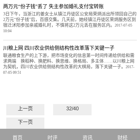
两万元“份子钱”丢了 失主参加婚礼支付宝转账
3日下午，当浙江的姜女士从镇江丹徒区公安局荣炳派出所领回自己的
2万元“份子钱”后，百感交集。几天前，她经镇江丹徒区荣炳服务区到
宿迁沭阳参加亲戚婚礼时，不慎将这2万元丢在服务区内。
2017-07-05
10:04
川粮上网 四川农业供给侧结构性改革落下关键一子
联通粮食生产的上下游，把市场变化的信息第一时间传递给供给和需
求两端 换稻种、换肥料、换思维、换格局、多主体……以川粮上网
为契机，四川农业供给侧结构性改革的大棋局，落下关键一子。
2017-
07-05 09:51
上一页
32/40
下一页
首页
时评
资讯
财经