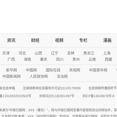
资讯
财经
视频
专栏
漫画
天津
河北
山西
辽宁
吉林
黑龙江
上海
广西
海南
重庆
四川
贵州
云南
西藏
新华网
中国网
国际在线
央视网
中国青年网
中国新闻网
人民政协网
法治网
良信息举报
互联网新闻信息服务许可证10120170006
信息网络传播视听节目
11010502032503号
京网文[2011]0283-097号
京ICP备13028878号-6
来源为“中国日报网：XXX（署名）”，除与中国日报网签署内容授权协议的网站外，
77联系；凡本网注明“来源：XXX（非中国日报网）”的作品，均转载自其它媒体，目的