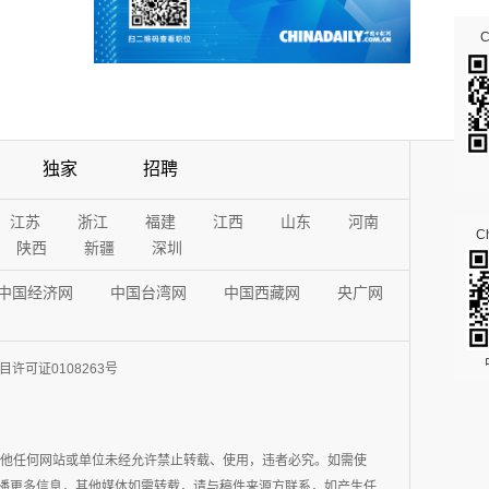
独家
招聘
江苏
浙江
福建
江西
山东
河南
Ch
陕西
新疆
深圳
中国经济网
中国台湾网
中国西藏网
央广网
许可证0108263号
其他任何网站或单位未经允许禁止转载、使用，违者必究。如需使
在于传播更多信息，其他媒体如需转载，请与稿件来源方联系，如产生任