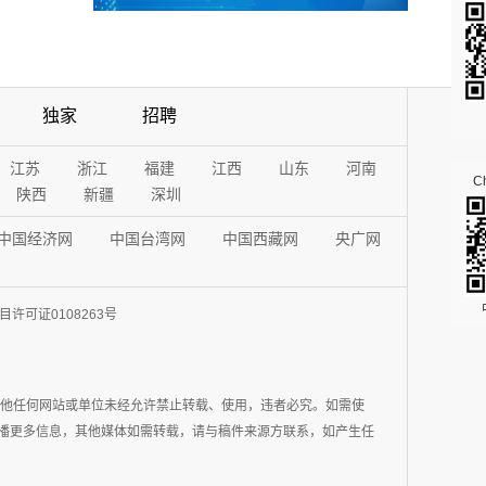
独家
招聘
江苏
浙江
福建
江西
山东
河南
Ch
陕西
新疆
深圳
中国经济网
中国台湾网
中国西藏网
央广网
许可证0108263号
其他任何网站或单位未经允许禁止转载、使用，违者必究。如需使
在于传播更多信息，其他媒体如需转载，请与稿件来源方联系，如产生任