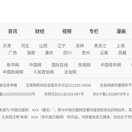
资讯
财经
视频
专栏
漫画
天津
河北
山西
辽宁
吉林
黑龙江
上海
广西
海南
重庆
四川
贵州
云南
西藏
新华网
中国网
国际在线
央视网
中国青年网
中国新闻网
人民政协网
法治网
良信息举报
互联网新闻信息服务许可证10120170006
信息网络传播视听节目
11010502032503号
京网文[2011]0283-097号
京ICP备13028878号-6
来源为“中国日报网：XXX（署名）”，除与中国日报网签署内容授权协议的网站外，
77联系；凡本网注明“来源：XXX（非中国日报网）”的作品，均转载自其它媒体，目的