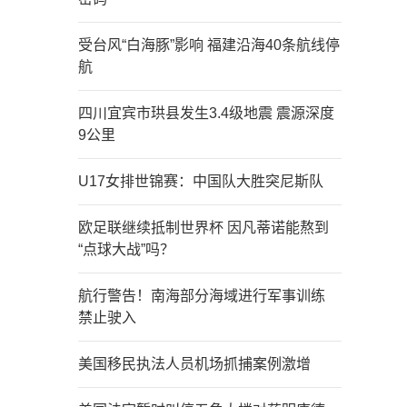
受台风“白海豚”影响 福建沿海40条航线停
航
四川宜宾市珙县发生3.4级地震 震源深度
9公里
U17女排世锦赛：中国队大胜突尼斯队
欧足联继续抵制世界杯 因凡蒂诺能熬到
“点球大战”吗？
航行警告！南海部分海域进行军事训练
禁止驶入
美国移民执法人员机场抓捕案例激增