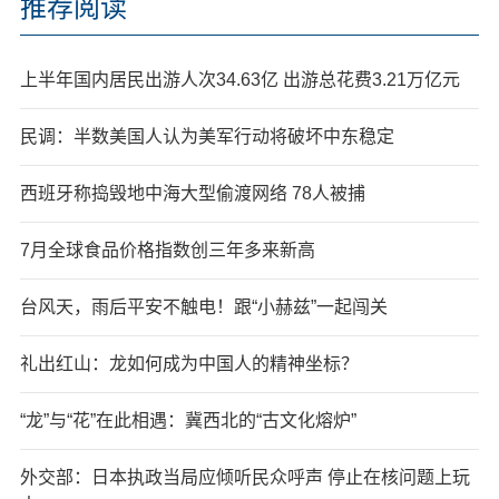
推荐阅读
上半年国内居民出游人次34.63亿 出游总花费3.21万亿元
民调：半数美国人认为美军行动将破坏中东稳定
西班牙称捣毁地中海大型偷渡网络 78人被捕
7月全球食品价格指数创三年多来新高
台风天，雨后平安不触电！跟“小赫兹”一起闯关
礼出红山：龙如何成为中国人的精神坐标？
“龙”与“花”在此相遇：冀西北的“古文化熔炉”
外交部：日本执政当局应倾听民众呼声 停止在核问题上玩