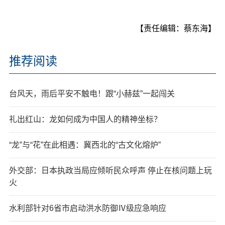
【责任编辑：蔡东海】
推荐阅读
台风天，雨后平安不触电！跟“小赫兹”一起闯关
礼出红山：龙如何成为中国人的精神坐标？
“龙”与“花”在此相遇：冀西北的“古文化熔炉”
外交部：日本执政当局应倾听民众呼声 停止在核问题上玩
火
水利部针对6省市启动洪水防御Ⅳ级应急响应