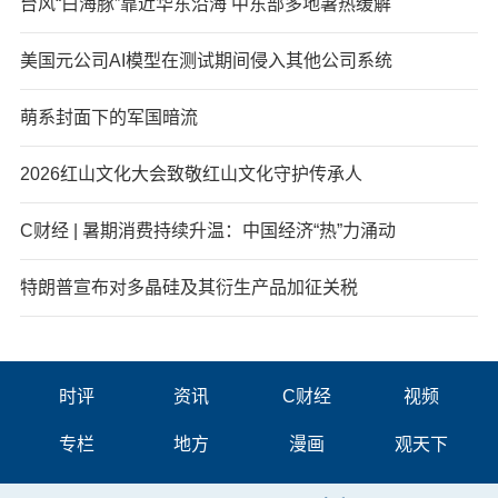
台风“白海豚”靠近华东沿海 中东部多地暑热缓解
美国元公司AI模型在测试期间侵入其他公司系统
萌系封面下的军国暗流
2026红山文化大会致敬红山文化守护传承人
C财经 | 暑期消费持续升温：中国经济“热”力涌动
特朗普宣布对多晶硅及其衍生产品加征关税
时评
资讯
C财经
视频
专栏
地方
漫画
观天下