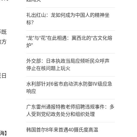
礼出红山：龙如何成为中国人的精神坐
标？
等既
“龙”与“花”在此相遇：冀西北的“古文化熔
输方
炉”
外交部：日本执政当局应倾听民众呼声
停止在核问题上玩火
联日
水利部针对6省市启动洪水防御Ⅳ级应急
响应
广东雷州通报特教老师招聘违规事件：多
人受到党纪政务处分和组织处理
韩国首尔8年来首遇40摄氏度高温
海】