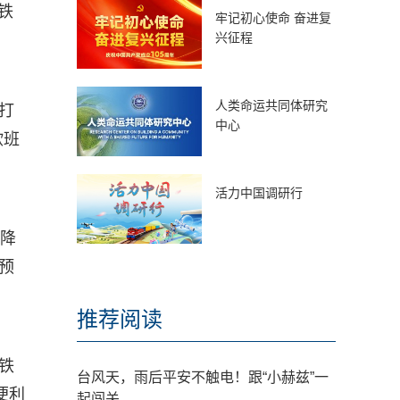
铁
牢记初心使命 奋进复
兴征程
人类命运共同体研究
打
中心
欧班
活力中国调研行
，降
预
推荐阅读
铁
台风天，雨后平安不触电！跟“小赫兹”一
便利
起闯关