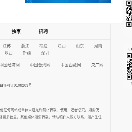
独家
招聘
江苏
浙江
福建
江西
山东
河南
Ch
陕西
新疆
深圳
中国经济网
中国台湾网
中国西藏网
央广网
许可证0108263号
其他任何网站或单位未经允许禁止转载、使用，违者必究。如需使
在于传播更多信息，其他媒体如需转载，请与稿件来源方联系，如产生任