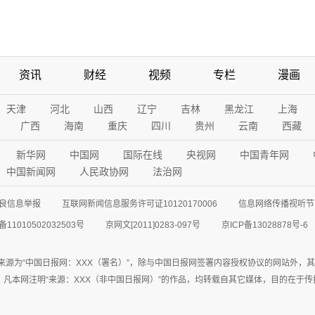
资讯
财经
视频
专栏
漫画
天津
河北
山西
辽宁
吉林
黑龙江
上海
广西
海南
重庆
四川
贵州
云南
西藏
新华网
中国网
国际在线
央视网
中国青年网
中国新闻网
人民政协网
法治网
良信息举报
互联网新闻信息服务许可证10120170006
信息网络传播视听节目
11010502032503号
京网文[2011]0283-097号
京ICP备13028878号-6
来源为“中国日报网：XXX（署名）”，除与中国日报网签署内容授权协议的网站外，
77联系；凡本网注明“来源：XXX（非中国日报网）”的作品，均转载自其它媒体，目的