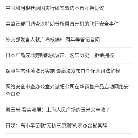
中国和阿根廷两国央行续签双边本币互换协议
美监管部门调查涉特朗普所乘直升机的飞行安全事件
外交部发言人就广岛核爆81周年等答记者问
日本广岛废墟旁响起抗议声：勿忘历史 拒绝拥核
保障生态环境法典实施 最高法发布首个配套司法解释
网络安全审查办公室对派拓公司在华销售产品启动网络安
全审查
掰玉米 看美洲展：上海人民广场的玉米又丰收了
日媒：高市早苗就“无核三原则”的表态含糊其辞