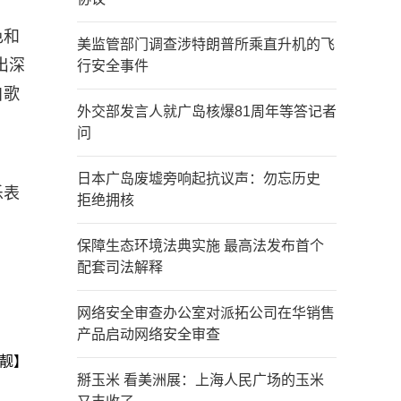
色和
美监管部门调查涉特朗普所乘直升机的飞
出深
行安全事件
自歌
外交部发言人就广岛核爆81周年等答记者
问
日本广岛废墟旁响起抗议声：勿忘历史
乐表
拒绝拥核
保障生态环境法典实施 最高法发布首个
配套司法解释
网络安全审查办公室对派拓公司在华销售
产品启动网络安全审查
靓】
掰玉米 看美洲展：上海人民广场的玉米