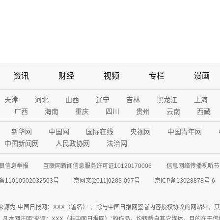
资讯
财经
视频
专栏
漫画
天津
河北
山西
辽宁
吉林
黑龙江
上海
广西
海南
重庆
四川
贵州
云南
西藏
新华网
中国网
国际在线
央视网
中国青年网
中国新闻网
人民政协网
法治网
良信息举报
互联网新闻信息服务许可证10120170006
信息网络传播视听节目
11010502032503号
京网文[2011]0283-097号
京ICP备13028878号-6
来源为“中国日报网：XXX（署名）”，除与中国日报网签署内容授权协议的网站外，
77联系；凡本网注明“来源：XXX（非中国日报网）”的作品，均转载自其它媒体，目的