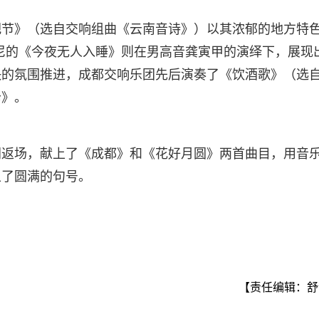
把节》（选自交响组曲《云南音诗》）以其浓郁的地方特
尼的《今夜无人入睡》则在男高音龚寅甲的演绎下，展现
快的氛围推进，成都交响乐团先后演奏了《饮酒歌》（选
卡》。
同返场，献上了《成都》和《花好月圆》两首曲目，用音
上了圆满的句号。
【责任编辑：舒