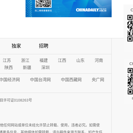
独家
招聘
江苏
浙江
福建
江西
山东
河南
Ch
陕西
新疆
深圳
中国经济网
中国台湾网
中国西藏网
央广网
许可证0108263号
其他任何网站或单位未经允许禁止转载、使用，违者必究。如需使
在于传播更多信息，其他媒体如需转载，请与稿件来源方联系，如产生任