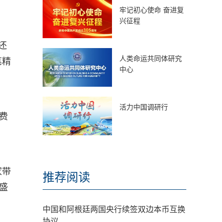
牢记初心使命 奋进复
兴征程
还
人类命运共同体研究
笔精
中心
活力中国调研行
费
家带
推荐阅读
盛
中国和阿根廷两国央行续签双边本币互换
协议