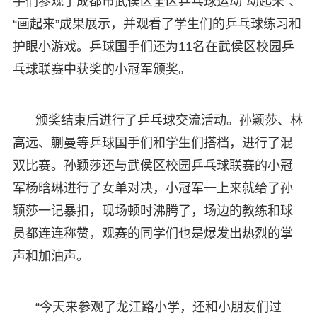
手们参观了成都市武侯区全区乒乓球运动“动起来”、
“画起来”成果展示，并观看了学生们的乒乓球练习和
护眼小游戏。乒球国手们还为11名在武侯区校园乒
乓球联赛中获奖的小冠军颁奖。
颁奖结束后进行了乒乓球交流活动。孙颖莎、林
高远、蒯曼等乒球国手们和学生们搭档，进行了混
双比赛。孙颖莎还与武侯区校园乒乓球联赛的小冠
军杨晗琳进行了女单对决，小冠军一上来就给了孙
颖莎一记暴扣，现场顿时沸腾了，场边的教练和球
员都连连称赞，观赛的同学们也是爆发出热烈的掌
声和加油声。
“今天来参观了龙江路小学，还和小朋友们过