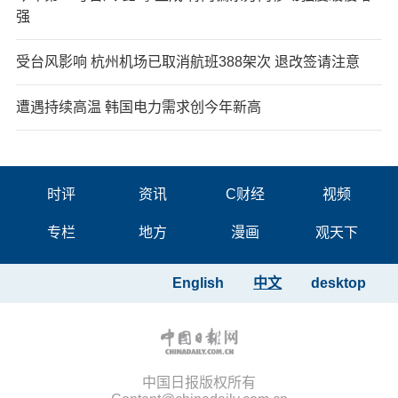
强
受台风影响 杭州机场已取消航班388架次 退改签请注意
遭遇持续高温 韩国电力需求创今年新高
时评
资讯
C财经
视频
专栏
地方
漫画
观天下
English
中文
desktop
中国日报版权所有