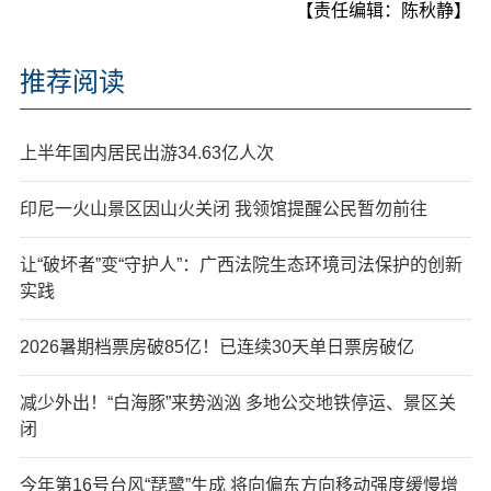
【责任编辑：陈秋静】
推荐阅读
上半年国内居民出游34.63亿人次
印尼一火山景区因山火关闭 我领馆提醒公民暂勿前往
让“破坏者”变“守护人”：广西法院生态环境司法保护的创新
实践
2026暑期档票房破85亿！已连续30天单日票房破亿
减少外出！“白海豚”来势汹汹 多地公交地铁停运、景区关
闭
今年第16号台风“琵鹭”生成 将向偏东方向移动强度缓慢增