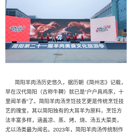
简阳羊肉汤历史悠久，据历朝《简州志》记载，
早在汉代简阳（古称牛鞞）就已是“户户具鸡豕，十
里闻羊香”了。简阳羊肉汤烹饪技艺更是传统烹饪技
艺的瑰宝，其以简阳独有的大耳羊为原料，烹饪方
法丰富多样，涵盖凉、蒸、烤、烧、汤五大菜类，
尤以汤类最为闻名。2023年，简阳羊肉汤传统制作