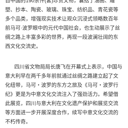
自中国的190余件(套)珍贵文物，囊括了油画、雕
塑、抄本、陶瓷、玻璃、珠宝、纺织品、青花瓷等
多个品类，增强现实技术让观众沉浸式领略数百年
前马可·波罗眼中的元代中国社会，也生动展示了丝
绸之路上丰富多彩的世界，再现一段波澜壮阔的东
西文化交流史。
四川省文物局局长唐飞在开幕式上表示，中国与
意大利早在两千多年前就通过丝绸之路建立起了文
化纽带，马可・波罗的东方之旅及《马可・波罗行
纪》更是为中意文化交流注入了强劲活力。希望借
此展览，四川与意大利在文化遗产保护和展览交流
等方面进一步开展深度合作，续写中意文化交流的
不朽传奇。