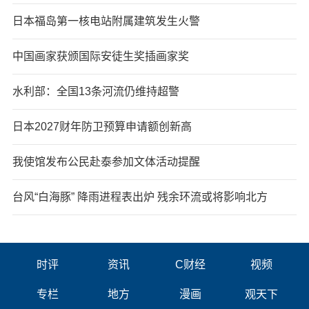
日本福岛第一核电站附属建筑发生火警
中国画家获颁国际安徒生奖插画家奖
水利部：全国13条河流仍维持超警
日本2027财年防卫预算申请额创新高
我使馆发布公民赴泰参加文体活动提醒
台风“白海豚” 降雨进程表出炉 残余环流或将影响北方
时评
资讯
C财经
视频
专栏
地方
漫画
观天下