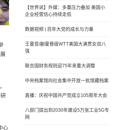
【世界说】外媒：多重压力叠加 美国小
企业经营信心持续走低
数据视频 | 百年大党的成长与力量
王曼昱/蒯曼晋级WTT美国大满贯女双八
举
强
特展
联合国财务规则迎75年来重大调整
中央档案馆向社会集中开放一批馆藏档案
，
学研
直播：庆祝中国共产党成立105周年大会
八部门提出到2030年建设5万张工业5G专
网
中心