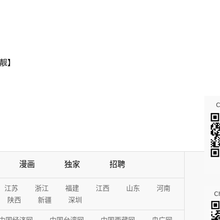
靓】
漫画
独家
招聘
江苏
浙江
福建
江西
山东
河南
Ch
陕西
新疆
深圳