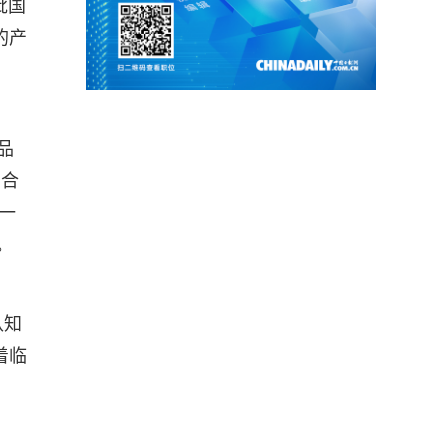
批国
的产
品
的合
一
。
认知
着临