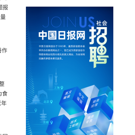
题报
入量
善作
整
为食
老年
。