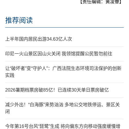
【责任编辑：黄凌睿】
推荐阅读
上半年国内居民出游34.63亿人次
印尼一火山景区因山火关闭 我领馆提醒公民暂勿前往
让“破坏者”变“守护人”：广西法院生态环境司法保护的创新
实践
2026暑期档票房破85亿！已连续30天单日票房破亿
减少外出！“白海豚”来势汹汹 多地公交地铁停运、景区关
闭
今年第16号台风“琵鹭”生成 将向偏东方向移动强度缓慢增