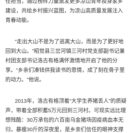
任担当，通过榜样力量激发更多凉山青年投身家乡
建设，共绘乡村振兴蓝图，为凉山高质量发展注入
青春动能。
“走出大山不是为了逃离大山，而是为了更好地
回到大山。”昭觉县三岔河镇三河村党支部副书记兼
村团支部书记洛古有格满怀激情地开启了他的分
享。“乡亲们凑钱供我读书的恩情，成了刻在骨子里
的动力。”他说。
2013年，洛古有格顶着“大学生养猪丢人”的质疑
声，带着全部积蓄5万元回到三河村。可现实远比理
想残酷：30万承包的六百亩乌金猪场因疫病血本无
归，暴瘦30斤的深夜里，是乡亲们信任的眼神支撑