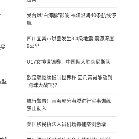
、
受台风“白海豚”影响 福建沿海40条航线停
航
四川宜宾市珙县发生3.4级地震 震源深度
9公里
购买
U17女排世锦赛：中国队大胜突尼斯队
欧足联继续抵制世界杯 因凡蒂诺能熬到
类型
“点球大战”吗？
航行警告！南海部分海域进行军事训练
禁止驶入
美国移民执法人员机场抓捕案例激增