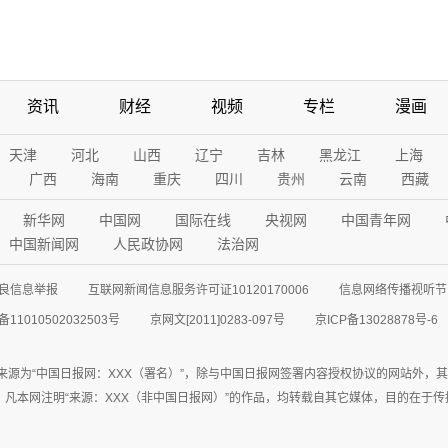
资讯
财经
视频
专栏
漫画
天津
河北
山西
辽宁
吉林
黑龙江
上海
广西
海南
重庆
四川
贵州
云南
西藏
新华网
中国网
国际在线
央视网
中国青年网
中国新闻网
人民政协网
法治网
良信息举报
互联网新闻信息服务许可证10120170006
信息网络传播视听节目
11010502032503号
京网文[2011]0283-097号
京ICP备13028878号-6
来源为“中国日报网：XXX（署名）”，除与中国日报网签署内容授权协议的网站外，
77联系；凡本网注明“来源：XXX（非中国日报网）”的作品，均转载自其它媒体，目的