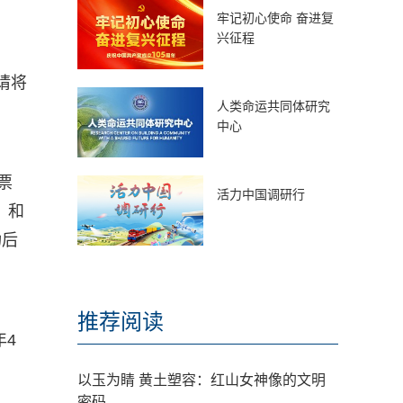
牢记初心使命 奋进复
兴征程
请将
人类命运共同体研究
中心
票
活力中国调研行
）和
功后
推荐阅读
年4
以玉为睛 黄土塑容：红山女神像的文明
密码