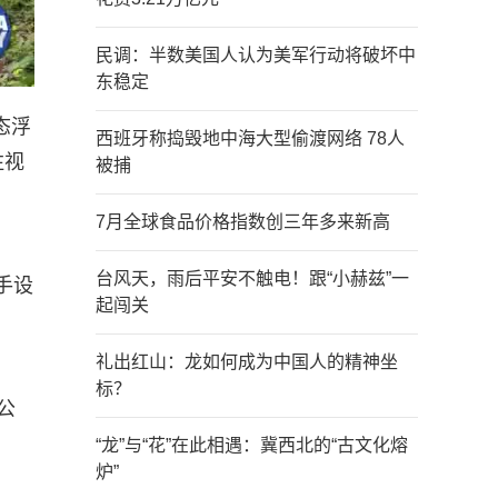
民调：半数美国人认为美军行动将破坏中
东稳定
态浮
西班牙称捣毁地中海大型偷渡网络 78人
注视
被捕
7月全球食品价格指数创三年多来新高
台风天，雨后平安不触电！跟“小赫兹”一
手设
起闯关
礼出红山：龙如何成为中国人的精神坐
标？
公
“龙”与“花”在此相遇：冀西北的“古文化熔
炉”