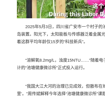
2025年5月3日，四川省广安市一个村子
岛装置。阳光下，太阳能板与传感器泛着金属
着这群平均年龄仅15岁的“科技新兵”。
“溶解氧8.2mg/L，浊度15NTU……
计的“池塘健康微诊所”正式投入运行。
“我国大江大河的治理已见成效，但散布在
里’。”周传斌解释今年选择“池塘健康微诊所”课