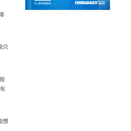
溶
能只
验
优化
能想