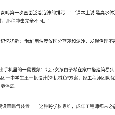
秦鸣第一次直面泛着泡沫的排污口：“课本上说’黑臭水体
时，那种冲击完全不同。”
记忆犹新：“我们用浊度仪区分蓝藻和泥沙，发现治理不
翻出手机里的一段视频：北京女孩白子希在家中搭建简易实
兵团一中学生王一帆设计的“机械鱼”方案，经工程师团队
智能浮岛。
腹设置曝气装置——这种跨学科思维，成年工程师都未必