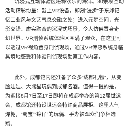
沉浸式互动体验区堪称欢乐的海洋。30余项互动
活动精彩纷呈：戴上VR设备，即刻“漫步”于东郊记
忆工业风与文艺气息交融之处；进入元梦空间，光
影交错、虚实融合的沉浸式场景，令人仿佛置身奇
幻世界。VR刑侦系统体验区围满了观众，在这里可
以透过VR视角置身刑侦现场，通过VR传感系统身临
其境地感受和体验刑侦现场勘察工作内容。
此外，成都馆内还准备了众多“成都礼物”，从变
脸娃娃、大熊猫玩偶到成都名酒。值得一提的是，
为迎接8月7日至17日即将在成都举办的第12届世运
会，成都馆还特设世运会特许商品展柜。这里人气
爆棚，“蜀宝”“锦仔”的玩偶、手办被观众们争相选
购。