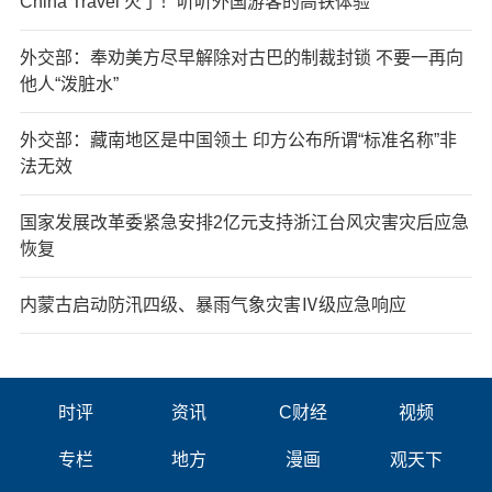
China Travel 火了！听听外国游客的高铁体验
外交部：奉劝美方尽早解除对古巴的制裁封锁 不要一再向
他人“泼脏水”
外交部：藏南地区是中国领土 印方公布所谓“标准名称”非
法无效
国家发展改革委紧急安排2亿元支持浙江台风灾害灾后应急
恢复
内蒙古启动防汛四级、暴雨气象灾害Ⅳ级应急响应
时评
资讯
C财经
视频
专栏
地方
漫画
观天下