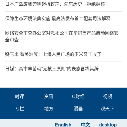
日本广岛废墟旁响起抗议声：勿忘历史 拒绝拥核
保障生态环境法典实施 最高法发布首个配套司法解释
网络安全审查办公室对派拓公司在华销售产品启动网络安
全审查
掰玉米 看美洲展：上海人民广场的玉米又丰收了
日媒：高市早苗就“无核三原则”的表态含糊其辞
时评
资讯
C财经
视频
专栏
地方
漫画
观天下
English
中文
desktop