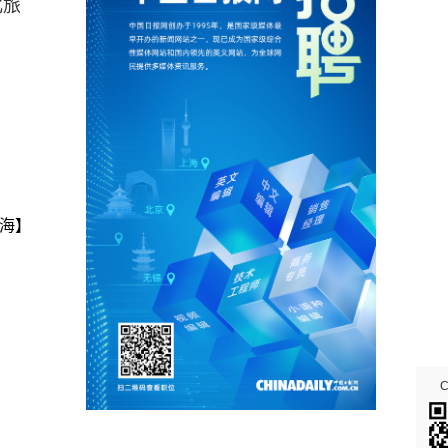
化旅
海】