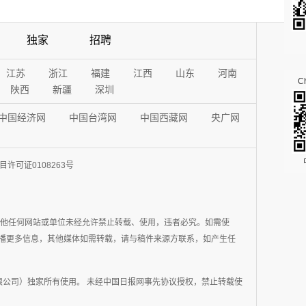
独家
招聘
江苏
浙江
福建
江西
山东
河南
Ch
陕西
新疆
深圳
中国经济网
中国台湾网
中国西藏网
央广网
许可证0108263号
其他任何网站或单位未经允许禁止转载、使用，违者必究。如需使
在于传播更多信息，其他媒体如需转载，请与稿件来源方联系，如产生任
公司）独家所有使用。 未经中国日报网事先协议授权，禁止转载使