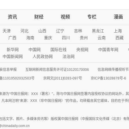
资讯
财经
视频
专栏
漫画
天津
河北
山西
辽宁
吉林
黑龙江
上海
广西
海南
重庆
四川
贵州
云南
西藏
新华网
中国网
国际在线
央视网
中国青年网
中国新闻网
人民政协网
法治网
良信息举报
互联网新闻信息服务许可证10120170006
信息网络传播视听节目
11010502032503号
京网文[2011]0283-097号
京ICP备13028878号-6
来源为“中国日报网：XXX（署名）”，除与中国日报网签署内容授权协议的网站外，
77联系；凡本网注明“来源：XXX（非中国日报网）”的作品，均转载自其它媒体，目的
包括文字、图片、多媒体资讯等）版权属中国日报网（中报国际文化传媒（北京）有限
adaily.com.cn