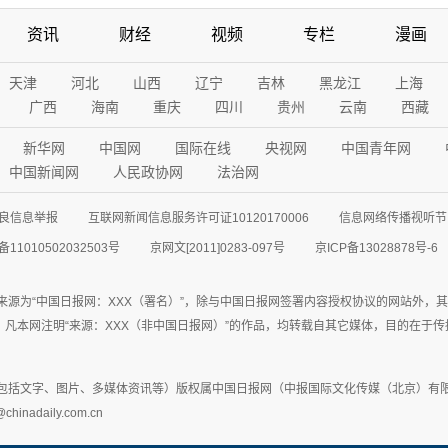
资讯
财经
视频
专栏
漫画
天津
河北
山西
辽宁
吉林
黑龙江
上海
广西
海南
重庆
四川
贵州
云南
西藏
新华网
中国网
国际在线
央视网
中国青年网
中国新闻网
人民政协网
法治网
良信息举报
互联网新闻信息服务许可证10120170006
信息网络传播视听节目
11010502032503号
京网文[2011]0283-097号
京ICP备13028878号-6
来源为“中国日报网：XXX（署名）”，除与中国日报网签署内容授权协议的网站外，
77联系；凡本网注明“来源：XXX（非中国日报网）”的作品，均转载自其它媒体，目的
包括文字、图片、多媒体资讯等）版权属中国日报网（中报国际文化传媒（北京）有限
adaily.com.cn