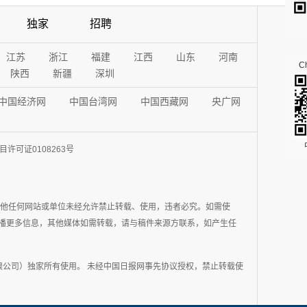
独家
招聘
江苏
浙江
福建
江西
山东
河南
Ch
陕西
新疆
深圳
中国经济网
中国台湾网
中国西藏网
央广网
许可证0108263号
其他任何网站或单位未经允许禁止转载、使用，违者必究。如需使
在于传播更多信息，其他媒体如需转载，请与稿件来源方联系，如产生任
公司）独家所有使用。 未经中国日报网事先协议授权，禁止转载使