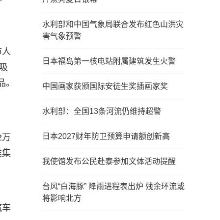
水利部和中国气象局联合发布红色山洪灾
害气象预警
市人
日本福岛第一核电站附属建筑发生火警
吸
品。
中国画家获颁国际安徒生奖插画家奖
水利部：全国13条河流仍维持超警
日本2027财年防卫预算申请额创新高
2万
类集
我使馆发布公民赴泰参加文体活动提醒
台风“白海豚” 降雨进程表出炉 残余环流或
将影响北方
汽车