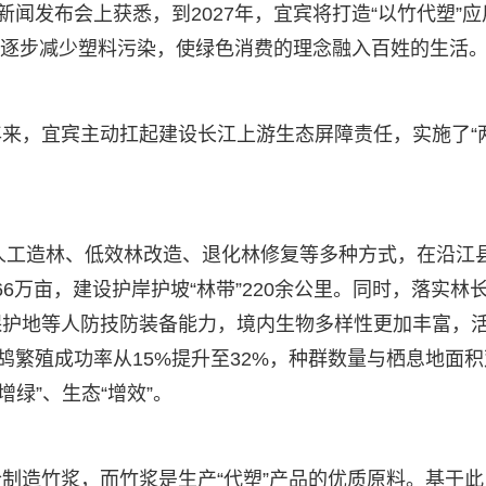
新闻发布会上获悉，到2027年，宜宾将打造“以竹代塑”应
代，逐步减少塑料污染，使绿色消费的理念融入百姓的生活
来，宜宾主动扛起建设长江上游生态屏障责任，实施了“
过人工造林、低效林改造、退化林修复等多种方式，在沿江
66万亩，建设护岸护坡“林带”220余公里。同时，落实林
保护地等人防技防装备能力，境内生物多样性更加丰富，
鸪繁殖成功率从15%提升至32%，种群数量与栖息地面积
增绿”、生态“增效”。
制造竹浆，而竹浆是生产“代塑”产品的优质原料。基于此