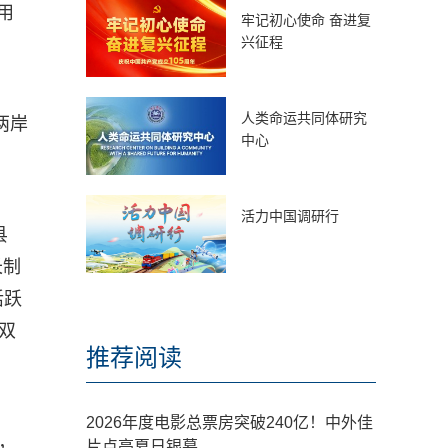
用
牢记初心使命 奋进复
兴征程
。
人类命运共同体研究
两岸
中心
活力中国调研行
县
长制
活跃
双
推荐阅读
2026年度电影总票房突破240亿！中外佳
，
片点亮夏日银幕