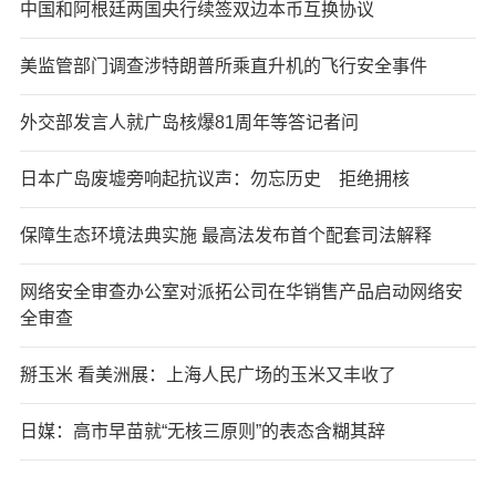
中国和阿根廷两国央行续签双边本币互换协议
美监管部门调查涉特朗普所乘直升机的飞行安全事件
外交部发言人就广岛核爆81周年等答记者问
日本广岛废墟旁响起抗议声：勿忘历史 拒绝拥核
保障生态环境法典实施 最高法发布首个配套司法解释
网络安全审查办公室对派拓公司在华销售产品启动网络安
全审查
掰玉米 看美洲展：上海人民广场的玉米又丰收了
日媒：高市早苗就“无核三原则”的表态含糊其辞