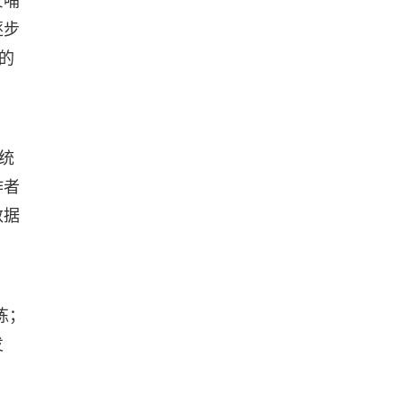
反哺
逐步
的
统
作者
数据
练；
发