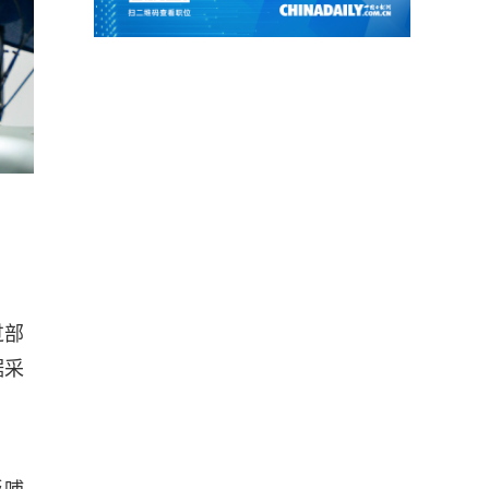
过部
据采