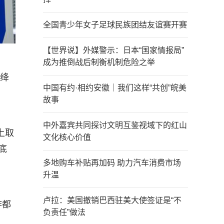
全国青少年女子足球民族团结友谊赛开赛
【世界说】外媒警示：日本“国家情报局”
成为推倒战后制衡机制危险之举
府绛
中国有约·相约安徽｜我们这样“共创”皖美
故事
中外嘉宾共同探讨文明互鉴视域下的红山
上取
文化核心价值
底
多地购车补贴再加码 助力汽车消费市场
升温
卢拉：美国撤销巴西驻美大使签证是“不
作都
负责任”做法