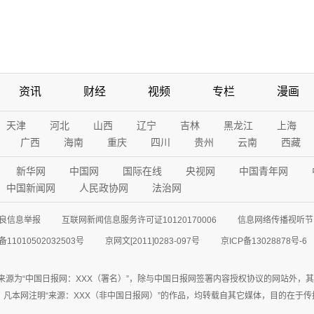
资讯
财经
视频
专栏
漫画
天津
河北
山西
辽宁
吉林
黑龙江
上海
广西
海南
重庆
四川
贵州
云南
西藏
新华网
中国网
国际在线
央视网
中国青年网
中国新闻网
人民政协网
法治网
良信息举报
互联网新闻信息服务许可证10120170006
信息网络传播视听节目
11010502032503号
京网文[2011]0283-097号
京ICP备13028878号-6
来源为“中国日报网：XXX（署名）”，除与中国日报网签署内容授权协议的网站外，
77联系；凡本网注明“来源：XXX（非中国日报网）”的作品，均转载自其它媒体，目的