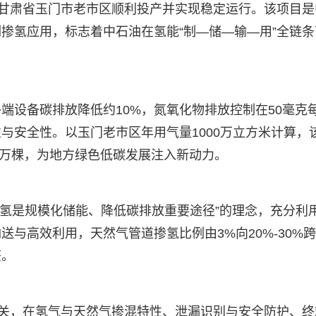
在甘肃省玉门市老市区顺利投产并实现稳定运行。该项目是
例掺氢应用，标志着中石油在氢能“制—储—输—用”全链条
端设备碳排放降低约10%，氮氧化物排放控制在50毫克
与安全性。以玉门老市区年用气量1000万立方米计算，
8万棵，为地方绿色低碳发展注入新动力。
掺氢是规模化储能、降低碳排放重要途径”的理念，充分利
与高效利用，天然气管道掺氢比例由3%向20%-30%跨
鉴。
攻关，在氢气与天然气掺混特性、泄漏识别与安全防护、终