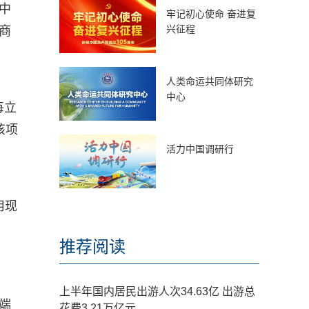
中
牢记初心使命 奋进复
兴征程
商
人类命运共同体研究
中心
每立
该项
活力中国调研行
用现
推荐阅读
上半年国内居民出游人次34.63亿 出游总
端
花费3.21万亿元