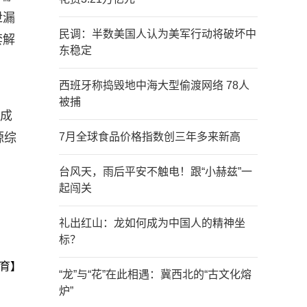
泄漏
民调：半数美国人认为美军行动将破坏中
套解
东稳定
西班牙称捣毁地中海大型偷渡网络 78人
被捕
形成
源综
7月全球食品价格指数创三年多来新高
台风天，雨后平安不触电！跟“小赫兹”一
起闯关
礼出红山：龙如何成为中国人的精神坐
标？
育】
“龙”与“花”在此相遇：冀西北的“古文化熔
炉”