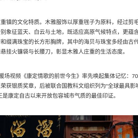
道重镇的文化特质。木雅服饰以厚重毪子为原料，经过剪
分别象征蓝天、白云与土地，既适应高原气候特点，更蕴
带和缀满珠宝的长方形胸牌，其中的海贝与珠宝多经由古
间悬挂火镰袋与长腰刀，彰显木雅人庄重的生活态度。
。暖场视频《康定情歌的前世今生》率先唤起集体记忆：7
荣获银质奖章，后被联合国教科文组织列为“全球最具影
正是康定自古以来开放包容城市气质的最佳印证。