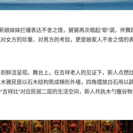
新娘妹妹拦缰表达不舍之情，舅舅再次唱起“耶”调，伴舞
现对女方的珍重、对男方的考验，更是娘家人不舍之情的
化得到鲜活呈现。舞台上，在吉祥老人的见证下，新人点燃
，木雅民居以石木结构筑成梯形外墙，四角摆放白石用以
“吉祥灶”对应民居二层的生活空间，新人共执木勺撒谷物