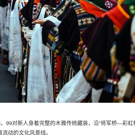
。99对新人身着完整的木雅传统藏装，沿“将军桥—彩虹
道流动的文化风景线。