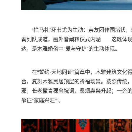
“拦马礼”环节尤为生动：亲友团作围堵状，
奏列队成道，画外音阐释仪式内涵——这既体
达，是木雅婚俗中“爱与守护”的生动体现。
在“誓约·天地同证”篇章中，木雅建筑文
台，复刻木雅民居顶层的祈福场景。按照传统
邪，长老撒青稞念祝词，桑烟袅袅升起；一旁的
象征“家庭兴旺"”。