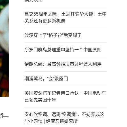
建交55周年之际，土耳其驻华大使：土中
关系还有更多新机遇
沙漠穿上了“格子衫”后变绿了
所罗门群岛总理重申坚持一个中国原则
伊朗总统：最高领袖决策过程遭人利用
潮涌鹭岛，“会”聚厦门
美国资深汽车记者亲口承认：中国电动车
已领先美国十年
安心吹空调、远离“空调病”，不妨养成这
桥—
些小习惯 | 健康习惯研究所