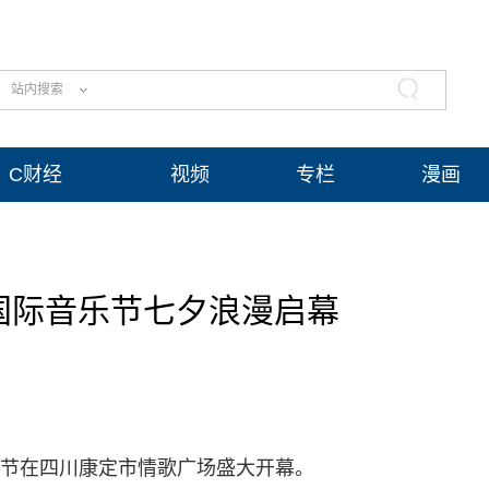
站内搜索
C财经
视频
专栏
漫画
歌国际音乐节七夕浪漫启幕
音乐节在四川康定市情歌广场盛大开幕。