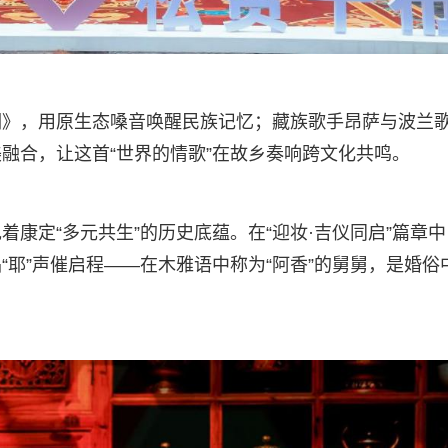
调》，用原生态嗓音唤醒民族记忆；藏族歌手昂萨与波兰
融合，让这首“世界的情歌”在故乡奏响跨文化共鸣。
康定“多元共生”的历史底蕴。在“迎妆·吉仪同启”篇章中
耶”声催启程——在木雅语中称为“阿香”的舅舅，是婚俗