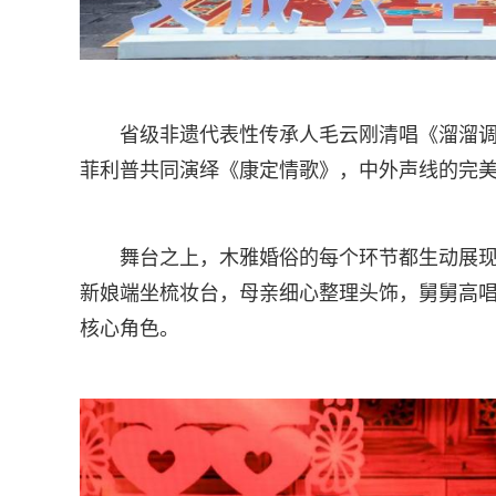
省级非遗代表性传承人毛云刚清唱《溜溜
菲利普共同演绎《康定情歌》，中外声线的完美
舞台之上，木雅婚俗的每个环节都生动展现着
新娘端坐梳妆台，母亲细心整理头饰，舅舅高唱“
核心角色。