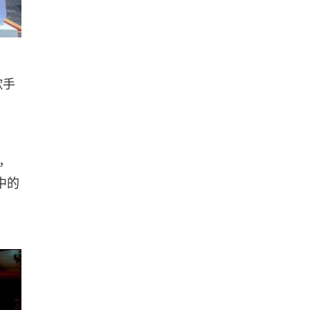
歌手
，
中的