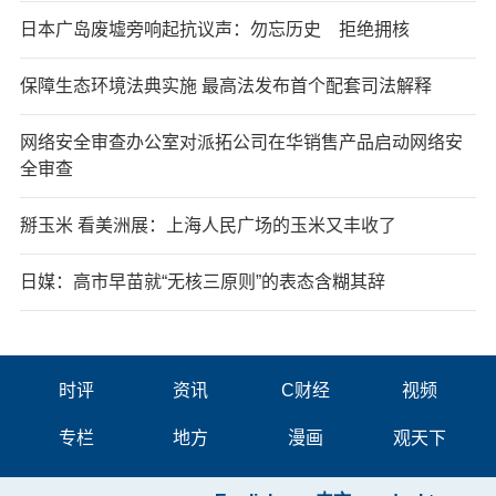
日本广岛废墟旁响起抗议声：勿忘历史 拒绝拥核
保障生态环境法典实施 最高法发布首个配套司法解释
网络安全审查办公室对派拓公司在华销售产品启动网络安
全审查
掰玉米 看美洲展：上海人民广场的玉米又丰收了
日媒：高市早苗就“无核三原则”的表态含糊其辞
时评
资讯
C财经
视频
专栏
地方
漫画
观天下