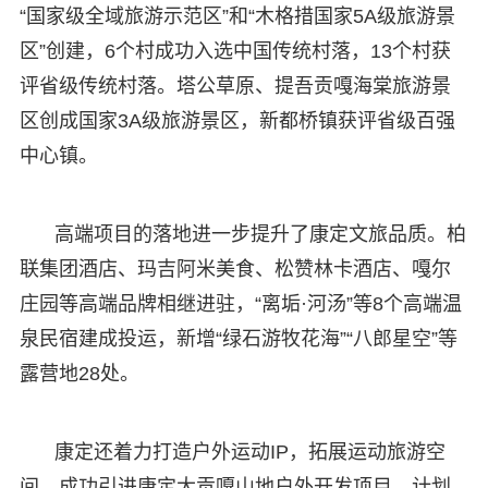
“国家级全域旅游示范区”和“木格措国家5A级旅游景
区”创建，6个村成功入选中国传统村落，13个村获
评省级传统村落。塔公草原、提吾贡嘎海棠旅游景
区创成国家3A级旅游景区，新都桥镇获评省级百强
中心镇。
高端项目的落地进一步提升了康定文旅品质。柏
联集团酒店、玛吉阿米美食、松赞林卡酒店、嘎尔
庄园等高端品牌相继进驻，“离垢·河汤”等8个高端温
泉民宿建成投运，新增“绿石游牧花海”“八郎星空”等
露营地28处。
康定还着力打造户外运动IP，拓展运动旅游空
间。成功引进康定大贡嘎山地户外开发项目，计划