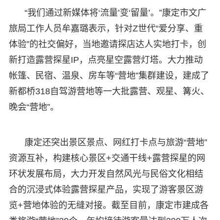
“我们通过新媒体将‘流量’变‘留量’。”康定市文广
旅局工作人员牟嘉璐表示，针对Z世代“爱分享、重
体验”的社交偏好，当地邀请探店达人实地打卡，创
新打造露营探星IP，点亮星空露营灯塔。大力推动
帐篷、民宿、温泉、房车等“营地”集群建设，建成了
新都桥318自驾游营地等一大批露营、观星、篝火、
晚会“营地”。
康定还突出景区景点、网红打卡点与旅游“营地”
资源互补，构建核心景区+交通干线+露营探星的网
环状发展布局，大力开发自然风光与民俗文化相结
合的沉浸式体验露营探星产品，实现了游客景区游
览+营地体验的无缝对接。截至目前，康定市建成各