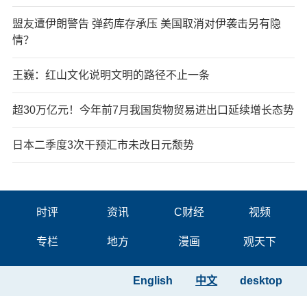
盟友遭伊朗警告 弹药库存承压 美国取消对伊袭击另有隐
情？
王巍：红山文化说明文明的路径不止一条
超30万亿元！今年前7月我国货物贸易进出口延续增长态势
日本二季度3次干预汇市未改日元颓势
时评
资讯
C财经
视频
专栏
地方
漫画
观天下
English
中文
desktop