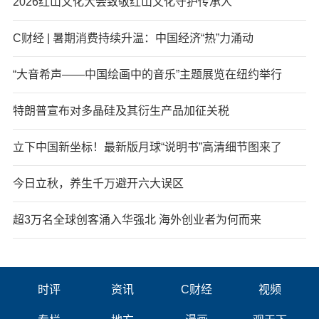
2026红山文化大会致敬红山文化守护传承人
C财经 | 暑期消费持续升温：中国经济“热”力涌动
“大音希声——中国绘画中的音乐”主题展览在纽约举行
特朗普宣布对多晶硅及其衍生产品加征关税
立下中国新坐标！最新版月球“说明书”高清细节图来了
今日立秋，养生千万避开六大误区
超3万名全球创客涌入华强北 海外创业者为何而来
时评
资讯
C财经
视频