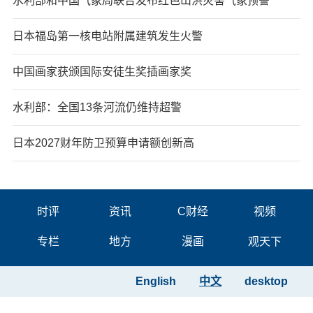
水利部和中国气象局联合发布红色山洪灾害气象预警
日本福岛第一核电站附属建筑发生火警
中国画家获颁国际安徒生奖插画家奖
水利部：全国13条河流仍维持超警
日本2027财年防卫预算申请额创新高
时评
资讯
C财经
视频
专栏
地方
漫画
观天下
English
中文
desktop