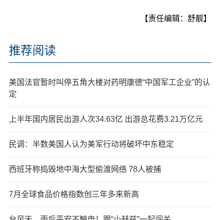
【责任编辑：舒靓】
推荐阅读
美国法官暂时叫停五角大楼对药明康德“中国军工企业”的认
定
上半年国内居民出游人次34.63亿 出游总花费3.21万亿元
民调：半数美国人认为美军行动将破坏中东稳定
西班牙称捣毁地中海大型偷渡网络 78人被捕
7月全球食品价格指数创三年多来新高
台风天，雨后平安不触电！跟“小赫兹”一起闯关