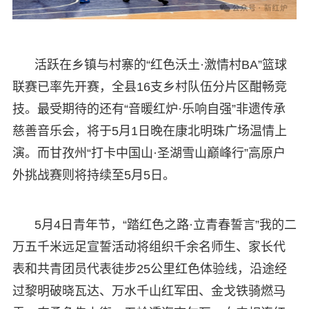
活跃在乡镇与村寨的“红色沃土·激情村BA”篮球
联赛已率先开赛，全县16支乡村队伍分片区酣畅竞
技。最受期待的还有“音暖红炉·乐响自强”非遗传承
慈善音乐会，将于5月1日晚在康北明珠广场温情上
演。而甘孜州“打卡中国山·圣湖雪山巅峰行”高原户
外挑战赛则将持续至5月5日。
5月4日青年节，“踏红色之路·立青春誓言”我的二
万五千米远足宣誓活动将组织千余名师生、家长代
表和共青团员代表徒步25公里红色体验线，沿途经
过黎明破晓瓦达、万水千山红军田、金戈铁骑燃马