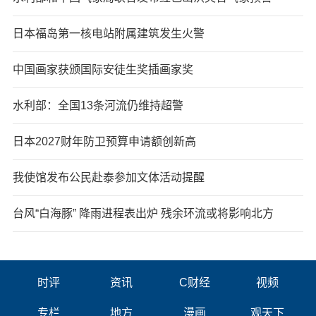
日本福岛第一核电站附属建筑发生火警
中国画家获颁国际安徒生奖插画家奖
水利部：全国13条河流仍维持超警
日本2027财年防卫预算申请额创新高
我使馆发布公民赴泰参加文体活动提醒
台风“白海豚” 降雨进程表出炉 残余环流或将影响北方
时评
资讯
C财经
视频
专栏
地方
漫画
观天下