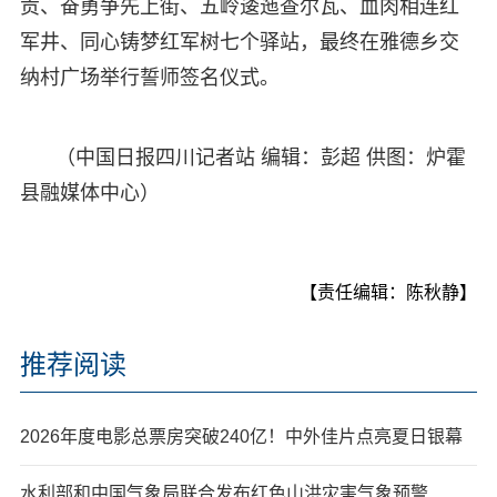
贡、奋勇争先上街、五岭逶迤查尔瓦、血肉相连红
军井、同心铸梦红军树七个驿站，最终在雅德乡交
纳村广场举行誓师签名仪式。
（中国日报四川记者站 编辑：彭超 供图：炉霍
县融媒体中心）
【责任编辑：陈秋静】
推荐阅读
2026年度电影总票房突破240亿！中外佳片点亮夏日银幕
水利部和中国气象局联合发布红色山洪灾害气象预警