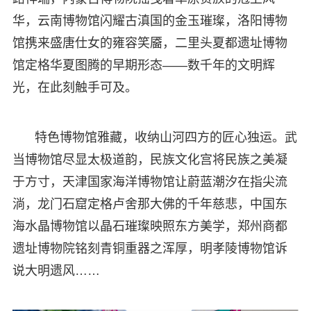
华，云南博物馆闪耀古滇国的金玉璀璨，洛阳博物
馆携来盛唐仕女的雍容笑靥，二里头夏都遗址博物
馆定格华夏图腾的早期形态——数千年的文明辉
光，在此刻触手可及。
特色博物馆雅藏，收纳山河四方的匠心独运。武
当博物馆尽显太极道韵，民族文化宫将民族之美凝
于方寸，天津国家海洋博物馆让蔚蓝潮汐在指尖流
淌，龙门石窟定格卢舍那大佛的千年慈悲，中国东
海水晶博物馆以晶石璀璨映照东方美学，郑州商都
遗址博物院铭刻青铜重器之浑厚，明孝陵博物馆诉
说大明遗风……