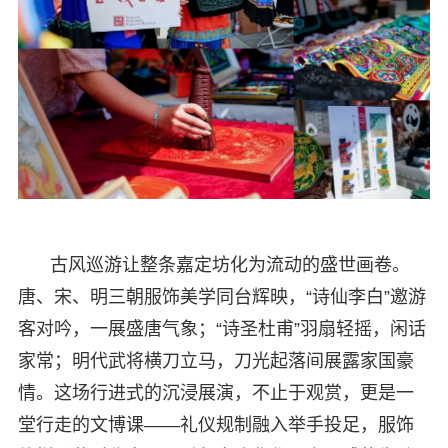
古风巡游让整条嘉定坊化为流动的盛世画卷。
唐、宋、明三朝服饰美学同台辉映，“诗仙李白”邀游
客对吟，一展盛唐气象；“诗圣杜甫”羽扇轻摇，闲话
家常；明代武将横刀立马，刀光起落间展露家国豪
情。这场行进式的沉浸展演，不止于观赏，更是一
堂行走的文博课——礼仪规制融入举手投足，服饰