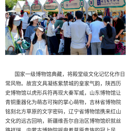
国家一级博物馆典藏，将殿堂级文化记忆化作日
常风物。故宫文具凝练紫禁城的皇家气韵，陕西历
史博物馆以虎形兵符再现大秦军威，山东博物馆让
青铜重器化为萌态可掬的掌心萌物，吉林省博物院
铭刻北方草原的文字密码，辽宁省博物馆携来红山
文化的远古回响，新疆维吾尔自治区博物馆织就丝
路祥瑞，内蒙古博物院摇曳着草原贵族的冠上风