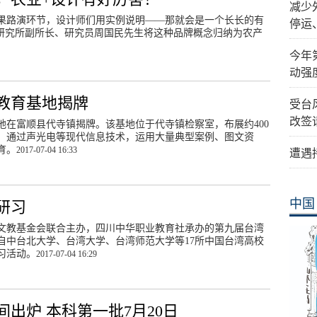
减少
成果路演环节，设计师们用实例说明——那就会是一个长长的有
停运
息研究所副所长、研究员周国民先生将这种品牌概念归纳为农产
今年
动强
教育基地揭牌
受台
改签
地在富顺县代寺镇揭牌。该基地位于代寺镇检察室，布展约400
，通过声光电等现代信息技术，运用大量典型案例、图文资
育。
2017-07-04 16:33
遭遇
中国
研习
福文教基金会联合主办，四川中华职业教育社承办的第九届台湾
自中台北大学、台湾大学、台湾师范大学等17所中国台湾高校
习活动。
2017-07-04 16:29
出炉 本科第一批7月20日