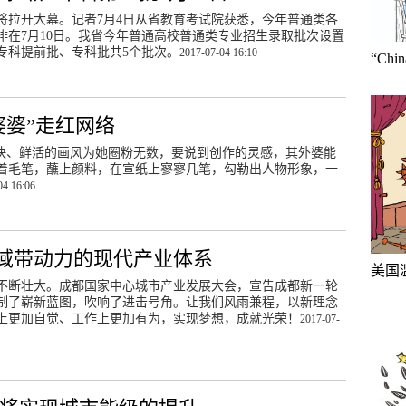
即将拉开大幕。记者7月4日从省教育考试院获悉，今年普通类各
排在7月10日。我省今年普通高校普通类专业招生录取批次设置
专科提前批、专科批共5个批次。
2017-07-04 16:10
“Ch
婆婆”走红网络
明快、鲜活的画风为她圈粉无数，要说到创作的灵感，其外婆能
着毛笔，蘸上颜料，在宣纸上寥寥几笔，勾勒出人物形象，一
04 16:06
域带动力的现代产业体系
美国
不断壮大。成都国家中心城市产业发展大会，宣告成都新一轮
制了崭新蓝图，吹响了进击号角。让我们风雨兼程，以新理念
上更加自觉、工作上更加有为，实现梦想，成就光荣！
2017-07-