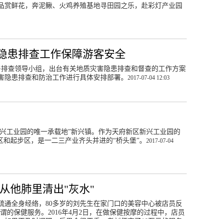
品赏鲜花，奔泥鳅、火鸡养殖基地寻田园之乐，赴彩灯产业园
隐患排查工作保障游客安全
患与排查领导小组，出台有关地质灾害隐患排查和督查的工作方案
害隐患排查和防治工作进行具体安排部署。
2017-07-04 12:03
新兴工业园的唯一承载地”新兴镇。作为天府新区新兴工业园的
区和起步区，是一二三产业齐头并进的“桥头堡”。
2017-07-04
从他肺里清出"灰水"
疏通全身经络，80多岁的刘先生在家门口的美容中心被店员反
谓的保健服务。2016年4月2日，在做保健按摩的过程中，店员