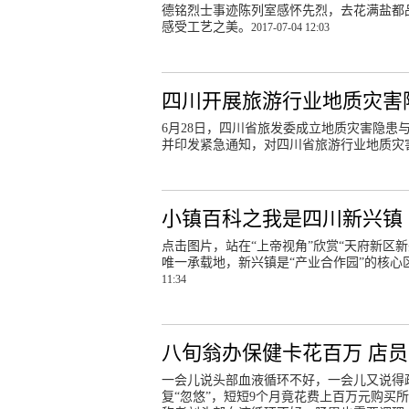
德铭烈士事迹陈列室感怀先烈，去花满盐都
感受工艺之美。
2017-07-04 12:03
四川开展旅游行业地质灾害
6月28日，四川省旅发委成立地质灾害隐
并印发紧急通知，对四川省旅游行业地质灾
小镇百科之我是四川新兴镇
点击图片，站在“上帝视角”欣赏“天府新区
唯一承载地，新兴镇是“产业合作园”的核心
11:34
八旬翁办保健卡花百万 店员
一会儿说头部血液循环不好，一会儿又说得
复“忽悠”，短短9个月竟花费上百万元购买所