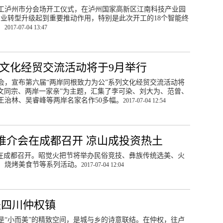
中开工泸州市分会场开工仪式，在泸州国家高新区江南科技产业园
业转型升级起到重要推动作用，特别是此次开工的18个智能终
。
2017-07-04 13:47
”文化经贸交流活动将于9月举行
会，宣布第六届“两岸同根致力为公”系列文化经贸交流活动将
“同文同宗、两岸一家亲”为主题，汇集了李可染、刘大为、范曾、
王治林、吴睿峰等两岸名家名作50多幅。
2017-07-04 12:54
推介会在成都召开 凉山成投资热土
会在成都召开。昭觉火把节将举办民俗竞技、彝族传统选美、火
、烧烤美食节等系列活动。
2017-07-04 12:04
是四川仲权镇
是“小而美”的精致空间，是城与乡的诗意联结。在仲权，往卢