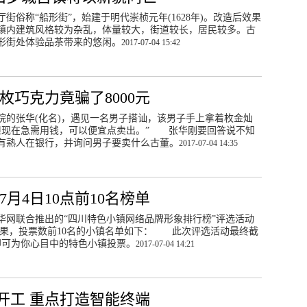
俗称“船形街”，始建于明代崇桢元年(1628年)。改造后效果
镇内建筑风格较为杂乱，体量较大，街道较长，居民较多。古
形街处体验品茶带来的悠闲。
2017-07-04 15:42
枚巧克力竟骗了8000元
院的张华(化名)，遇见一名男子搭讪，该男子手上拿着枚金灿
但现在急需用钱，可以便宜点卖出。” 张华刚要回答说不知
有熟人在银行，并询问男子要卖什么古董。
2017-07-04 14:35
月4日10点前10名榜单
华网联合推出的“四川特色小镇网络品牌形象排行榜”评选活动
统计结果，投票数前10名的小镇名单如下： 此次评选活动最终截
即可为你心目中的特色小镇投票。
2017-07-04 14:21
开工 重点打造智能终端