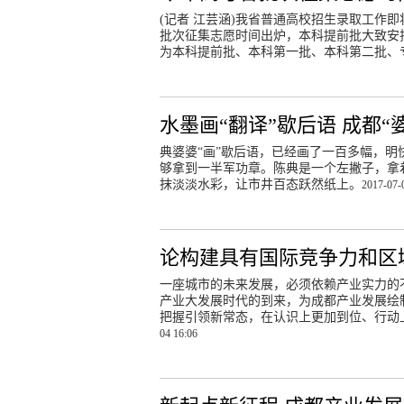
(记者 江芸涵)我省普通高校招生录取工作
批次征集志愿时间出炉，本科提前批大致安
为本科提前批、本科第一批、本科第二批、
水墨画“翻译”歇后语 成都“
典婆婆“画”歇后语，已经画了一百多幅，
够拿到一半军功章。陈典是一个左撇子，拿
抹淡淡水彩，让市井百态跃然纸上。
2017-07-
论构建具有国际竞争力和区
一座城市的未来发展，必须依赖产业实力的
产业大发展时代的到来，为成都产业发展绘
把握引领新常态，在认识上更加到位、行动
04 16:06