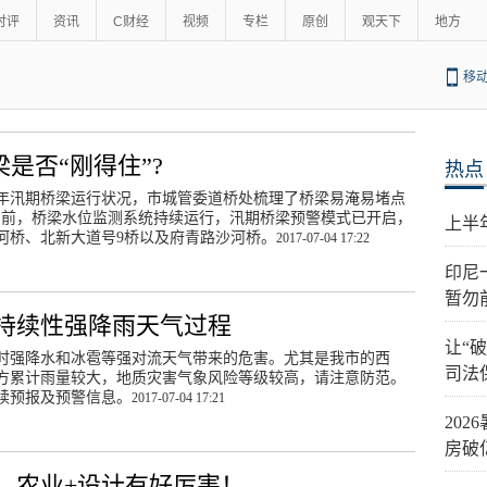
时评
资讯
C财经
视频
专栏
原创
观天下
地方
移
梁是否“刚得住”?
热点
历年汛期桥梁运行状况，市城管委道桥处梳理了桥梁易淹易堵点
目前，桥梁水位监测系统持续运行，汛期桥梁预警模式已开启，
上半
河桥、北新大道号9桥以及府青路沙河桥。
2017-07-04 17:22
印尼
暂勿
有持续性强降雨天气过程
让“
时强降水和冰雹等强对流天气带来的危害。尤其是我市的西
司法
方累计雨量较大，地质灾害气象风险等级较高，请注意防范。
续预报及预警信息。
2017-07-04 17:21
20
房破
元，农业+设计有好厉害！