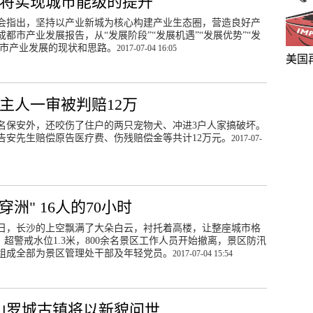
展将实现城市能级的提升
大会指出，坚持以产业新城为核心构建产业生态圈，营造良好产
市产业发展报告，从“发展阶段”“发展机遇”“发展优势”“发
都市产业发展的现状和思路。
2017-07-04 16:05
美国
主人一审被判赔12万
名保安外，还咬伤了住户的两只宠物犬、冲进3户人家搞破坏。
告安先生赔偿原告医疗费、伤残赔偿金等共计12万元。
2017-07-
洲" 16人的70小时
3日，长沙的上空飘满了大朵白云，衬托着高楼，让整座城市格
米，超警戒水位1.3米，800余名景区工作人员开始撤离，景区防汛
员组成全部为景区管理处干部及年轻党员。
2017-07-04 15:54
乐山罗城古镇将以新貌问世