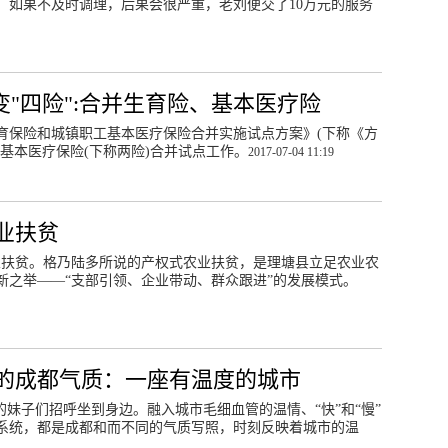
，如果不及时调理，后果会很严重，老刘便交了10万元的服务
变"四险":合并生育险、基本医疗险
育保险和城镇职工基本医疗保险合并实施试点方案》(下称《方
工基本医疗保险(下称两险)合并试点工作。
2017-07-04 11:19
业扶贫
业扶贫。格乃陆多所说的产权式农业扶贫，是理塘县立足农业农
新之举——“支部引领、企业带动、群众跟进”的发展模式。
的成都气质：一座有温度的城市
的妹子们招呼坐到身边。融入城市毛细血管的温情、“快”和“慢”
系统，都是成都和而不同的气质写照，时刻反映着城市的温