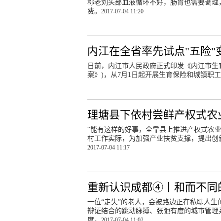
称老刘头部血液循环不好，肠胃也需要调理
费。
2017-07-04 11:20
内江在全省率先试点"五险"
日前，内江市人民政府正式印发《内江市生
案》)，从7月1日起开展生育保险和城镇职
理塘县下依村尝鲜产权式农
“能有这样的好事，全靠县上推进产权式农
村工作实际，为加强产业扶贫支撑，提出创
2017-07-04 11:17
重新认识成都④丨和而不同
一位“走失”的老人，会被路边正在私聊人生
辩证结合的跳动脉搏、张弛有度的城市管理
度。
2017-07-04 11:02