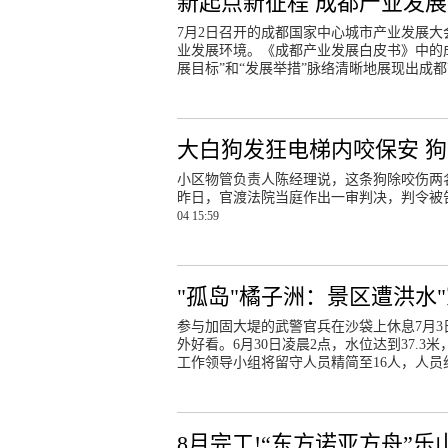
新起点新征程 成都产业发
7月2日召开的成都国家中心城市产业发展
业发展环境。《成都产业发展白皮书》中的成都
展目标”和“发展举措”脉络清晰地展现出成
大白狗发狂电梯内咬保安 狗
小区物管负责人陈经理说，这条狗除咬伤两
昨日，官渡法院当庭作出一审判决，判令被
04 15:59
"孤岛"橘子洲：景区遭洪水"穿
参与加固大堤的武警官兵在沙袋上休息7月
外好看。6月30日凌晨2点，水位达到37.3
工作领导小组将留守人员精简至16人，人
8月完工!“东方诺亚方舟”