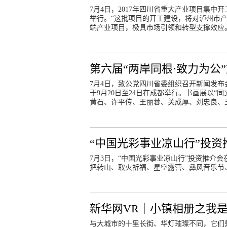
7月4日，2017年四川省重大产业项目集
举行。“这批项目的开工建设，将对泸州市产
端产业项目，极具市场引领和转型支撑效应
第六届“两岸同根·致力为公
7月4日，致公党四川省委组织召开新闻发布
于9月20日至24日在成都举行。书画展以
黄石、许平传、王丽蓉、关成厚、刘忠良、
“中国光彩事业凉山行”投资
7月3日，“中国光彩事业凉山行”投资推介
把转山、取火祈福、星空露营、彝风音乐节
新华网VR｜小镇相册之我
与大城市的十里长街、华灯璀璨不同，它们