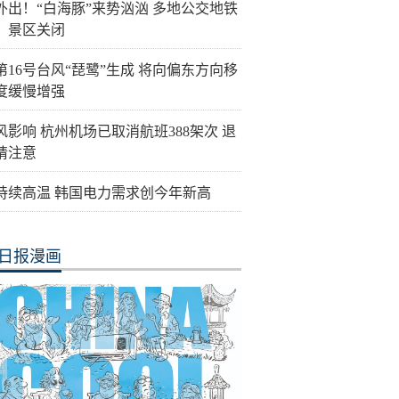
外出！“白海豚”来势汹汹 多地公交地铁
、景区关闭
第16号台风“琵鹭”生成 将向偏东方向移
度缓慢增强
风影响 杭州机场已取消航班388架次 退
请注意
持续高温 韩国电力需求创今年新高
日报漫画