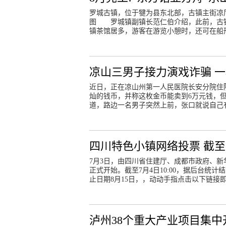
罗城古镇，位于犍为县东北部，古镇主街凉厅街
图 罗城镇副镇长范仁伯介绍，此前，古
镇茶馆居多，游客在游览小憩时，还可在船
凉山三男子接力演戏诈骗 一
近日，正在凉山州第一人民医院长安分院住
灿的钱币，并称这枚金币能卖到6万元钱，
道，路边一名男子突然上前，张口就说自己
四川特色小镇网络投票 截至7
7月3日，由四川省住建厅、成都市政府、新
正式开始。截至7月4日10:00，据后台
止日期8月15日，，动动手指点击以下链接
泸州38个重大产业项目集中