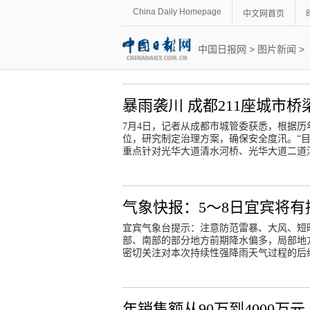
China Daily Homepage
中文网首页
中国日报网
>
图片新闻
>
暴雨袭川 成都211座城市桥
7月4日，记者从成都市城管委获悉，根据
位，研究制定治理方案，确保安全度汛。“
重点针对光华大道清水河桥、光华大道二道
气象快报：5～8日宜宾将
宜宾气象台提示：注意防范雷暴、大风、短
部、南部的部分地方前期降水偏多，局部地
密切关注对本次持续性强降雨天气过程的后
年销售额从90万到4000万