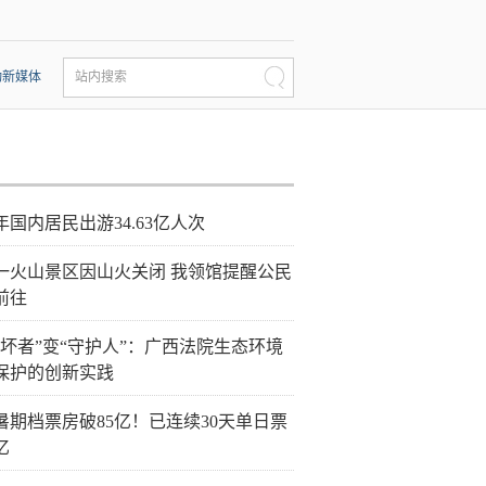
动新媒体
站内搜索
年国内居民出游34.63亿人次
一火山景区因山火关闭 我领馆提醒公民
前往
破坏者”变“守护人”：广西法院生态环境
保护的创新实践
26暑期档票房破85亿！已连续30天单日票
亿