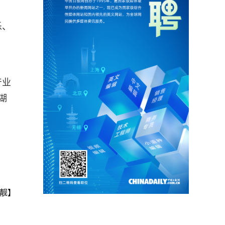
乐、
产业
湖
靓】