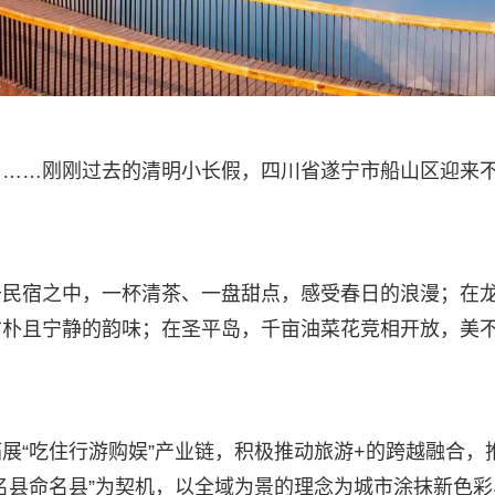
乡……刚刚过去的清明小长假，四川省遂宁市船山区迎来
于民宿之中，一杯清茶、一盘甜点，感受春日的浪漫；在
古朴且宁静的韵味；在圣平岛，千亩油菜花竞相开放，美
展“吃住行游购娱”产业链，积极推动旅游+的跨越融合，
名县命名县”为契机，以全域为景的理念为城市涂抹新色彩