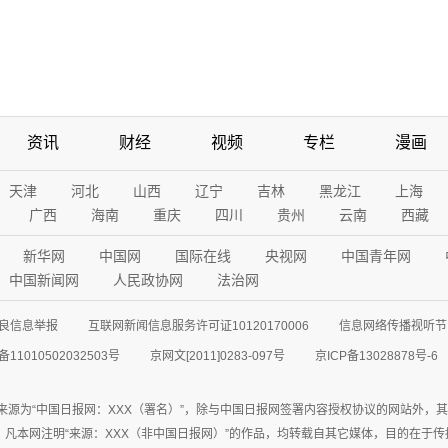
资讯
财经
视频
专栏
漫画
天津
河北
山西
辽宁
吉林
黑龙江
上海
广西
海南
重庆
四川
贵州
云南
西藏
新华网
中国网
国际在线
央视网
中国青年网
中国新闻网
人民政协网
法治网
良信息举报
互联网新闻信息服务许可证10120170006
信息网络传播视听节目
11010502032503号
京网文[2011]0283-097号
京ICP备13028878号-6
来源为“中国日报网：XXX（署名）”，除与中国日报网签署内容授权协议的网站外，
77联系；凡本网注明“来源：XXX（非中国日报网）”的作品，均转载自其它媒体，目的