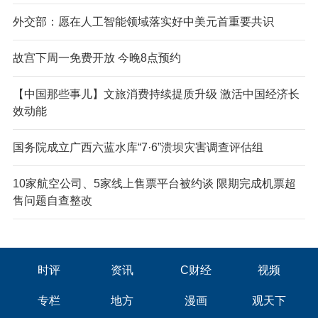
外交部：愿在人工智能领域落实好中美元首重要共识
故宫下周一免费开放 今晚8点预约
【中国那些事儿】文旅消费持续提质升级 激活中国经济长
效动能
国务院成立广西六蓝水库“7·6”溃坝灾害调查评估组
10家航空公司、5家线上售票平台被约谈 限期完成机票超
售问题自查整改
时评
资讯
C财经
视频
专栏
地方
漫画
观天下