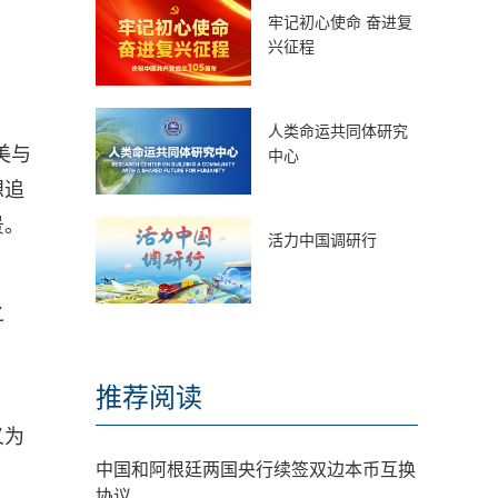
牢记初心使命 奋进复
兴征程
人类命运共同体研究
美与
中心
想追
景。
活力中国调研行
之
推荐阅读
义为
中国和阿根廷两国央行续签双边本币互换
协议