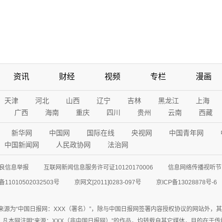
资讯
财经
视频
专栏
漫画
天津
河北
山西
辽宁
吉林
黑龙江
上海
广西
海南
重庆
四川
贵州
云南
西藏
新华网
中国网
国际在线
央视网
中国青年网
中国新闻网
人民政协网
法治网
良信息举报
互联网新闻信息服务许可证10120170006
信息网络传播视听节目
11010502032503号
京网文[2011]0283-097号
京ICP备13028878号-6
来源为“中国日报网：XXX（署名）”，除与中国日报网签署内容授权协议的网站外，
77联系；凡本网注明“来源：XXX（非中国日报网）”的作品，均转载自其它媒体，目的