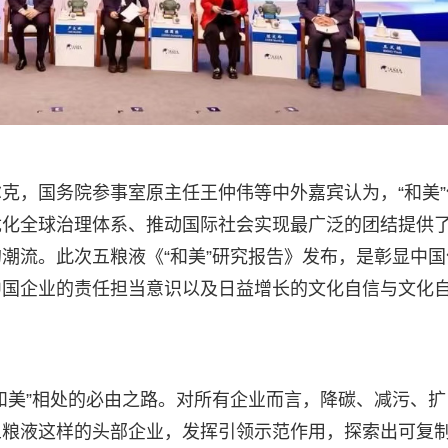
克，国务院参事室原主任王仲伟等中外嘉宾认为，“和美”
优化全球治理体系、推动国际社会实现最广泛的团结提供
潮流。此次五粮液《“和美”研究报告》发布，是彰显中国
中国企业的责任担当意识以及日益增长的文化自信与文化
和美”相处的必由之路。对所有企业而言，降碳、减污、扩
五粮液这样的头部企业，发挥引领示范作用，探索出可复