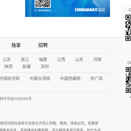
独家
招聘
江苏
浙江
福建
江西
山东
河南
Ch
陕西
新疆
深圳
中国经济网
中国台湾网
中国西藏网
央广网
许可证0108263号
其他任何网站或单位未经允许禁止转载、使用，违者必究。如需使
在于传播更多信息，其他媒体如需转载，请与稿件来源方联系，如产生任