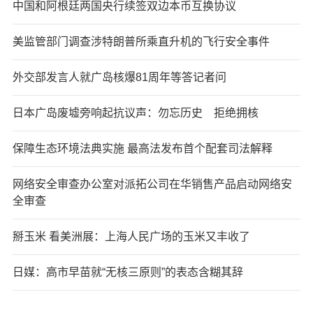
中国和阿根廷两国央行续签双边本币互换协议
美监管部门调查涉特朗普所乘直升机的飞行安全事件
外交部发言人就广岛核爆81周年等答记者问
日本广岛废墟旁响起抗议声：勿忘历史 拒绝拥核
保障生态环境法典实施 最高法发布首个配套司法解释
网络安全审查办公室对派拓公司在华销售产品启动网络安
全审查
掰玉米 看美洲展：上海人民广场的玉米又丰收了
日媒：高市早苗就“无核三原则”的表态含糊其辞