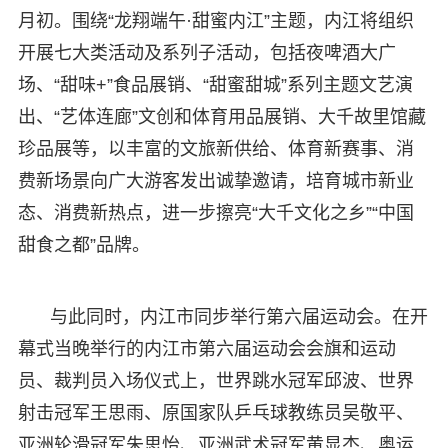
月初。围绕“龙翔端午·甜蜜内江”主题，内江将组织
开展七大类活动及系列子活动，包括夜啤酒大广
场、“甜味+”食品展销、“甜蜜甜城”系列主题文艺演
出、“艺体连廊”文创和体育用品展销、大千故里馆藏
珍品展等，以丰富的文旅新供给、体育新赛事、消
费新场景向广大游客发出诚挚邀请，培育城市新业
态、消费新热点，进一步擦亮“大千文化之乡”“中国
甜食之都”品牌。
与此同时，内江市同步举行第六届运动会。在开
幕式当晚举行的内江市第六届运动会会旗和运动
员、裁判员入场仪式上，世界跳水冠军邱波、世界
射击冠军王思雨、原国家队乒乓球教练员吴敬平、
亚洲轮滑冠军朱思怡、亚洲武术冠军黄显杰、奥运