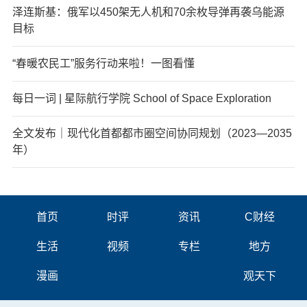
泽连斯基：俄军以450架无人机和70余枚导弹再袭乌能源
目标
“春暖农民工”服务行动来啦！一图看懂
每日一词 | 星际航行学院 School of Space Exploration
全文发布｜现代化首都都市圈空间协同规划（2023—2035
年）
首页
时评
资讯
C财经
生活
视频
专栏
地方
漫画
观天下