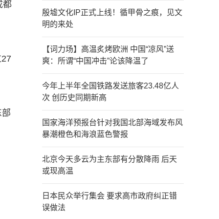
成都
殷墟文化IP正式上线！循甲骨之痕，见文
明的来处
【词力场】高温炙烤欧洲 中国“凉风”送
27
爽：所谓“中国冲击”论该降温了
。
今年上半年全国铁路发送旅客23.48亿人
次 创历史同期新高
东部
国家海洋预报台针对我国北部海域发布风
暴潮橙色和海浪蓝色警报
北京今天多云为主东部有分散降雨 后天
或现高温
日本民众举行集会 要求高市政府纠正错
误做法