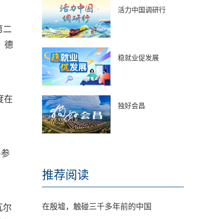
活力中国调研行
第二
、德
稳就业促发展
度在
独好会昌
手参
推荐阅读
在殷墟，触碰三千多年前的中国
瓦尔