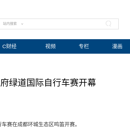
站内搜索
C财经
视频
专栏
漫画
都天府绿道国际自行车赛开幕
际自行车赛在成都环城生态区鸣笛开赛。