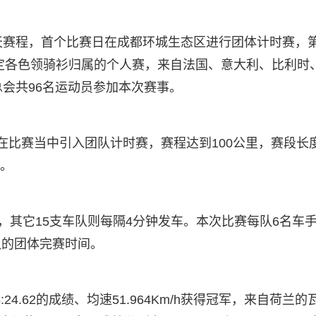
2天赛程，首个比赛日在成都环城生态区进行团体计时赛，
定各色领骑衫归属的个人赛，来自法国、意大利、比利时
总会共96名运动员参加本次赛事。
次在比赛当中引入团队计时赛，赛程达到100公里，赛段长
度。
，其它15支车队则每隔4分钟发车。本次比赛每队6名车
队的团体完赛时间。
4.62的成绩、均速51.964Km/h获得冠军，来自荷兰的