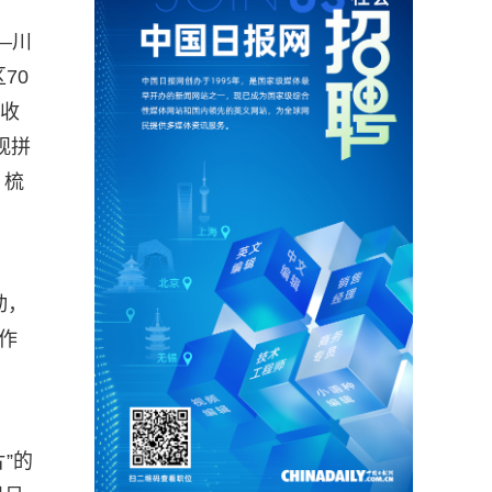
—川
70
也收
观拼
，梳
动，
作
”的