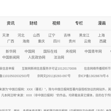
资讯
财经
视频
专栏
漫画
天津
河北
山西
辽宁
吉林
黑龙江
上海
广西
海南
重庆
四川
贵州
云南
西藏
新华网
中国网
国际在线
央视网
中国青年网
中国新闻网
人民政协网
法治网
良信息举报
互联网新闻信息服务许可证10120170006
信息网络传播视听节目
11010502032503号
京网文[2011]0283-097号
京ICP备13028878号-6
来源为“中国日报网：XXX（署名）”，除与中国日报网签署内容授权协议的网站外，
77联系；凡本网注明“来源：XXX（非中国日报网）”的作品，均转载自其它媒体，目的