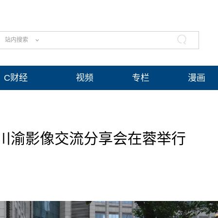
站内搜索
C财经
视频
专栏
漫画
”川渝影像交流分享会在蓉举行