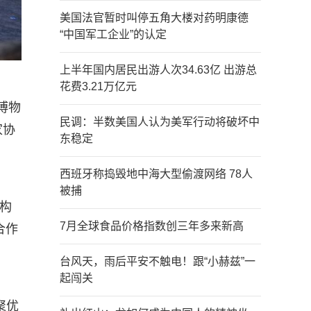
美国法官暂时叫停五角大楼对药明康德
“中国军工企业”的认定
上半年国内居民出游人次34.63亿 出游总
花费3.21万亿元
博物
民调：半数美国人认为美军行动将破坏中
家协
东稳定
西班牙称捣毁地中海大型偷渡网络 78人
被捕
构
7月全球食品价格指数创三年多来新高
合作
台风天，雨后平安不触电！跟“小赫兹”一
起闯关
聚优