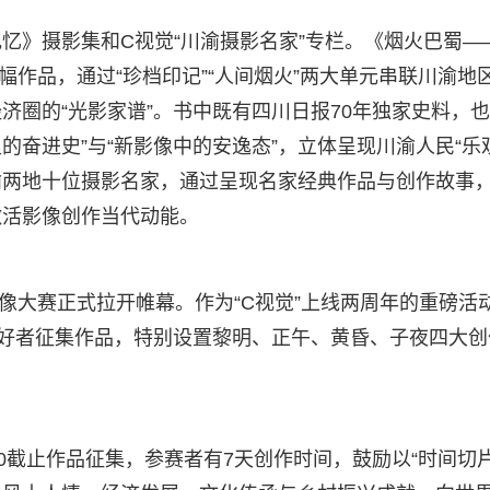
忆》摄影集和C视觉“川渝摄影名家”专栏。《烟火巴蜀—
幅作品，通过“珍档印记”“人间烟火”两大单元串联川渝地区
济圈的“光影家谱”。书中既有四川日报70年独家史料，
里的奋进史”与“新影像中的安逸态”，立体呈现川渝人民“乐
川渝两地十位摄影名家，通过呈现名家经典作品与创作故事
激活影像创作当代动能。
影像大赛正式拉开帷幕。作为“C视觉”上线两周年的重磅活
爱好者征集作品，特别设置黎明、正午、黄昏、子夜四大创
：00截止作品征集，参赛者有7天创作时间，鼓励以“时间切片