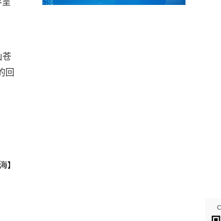
界呈
山苍
的回
海】