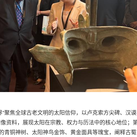
界”聚焦全球古老文明的太阳信仰，以卢克索方尖碑、汉谟
图像资料，展现太阳在宗教、权力与历法中的核心地位；
土的青铜神树、太阳神鸟金饰、黄金面具等瑰宝，阐释古蜀