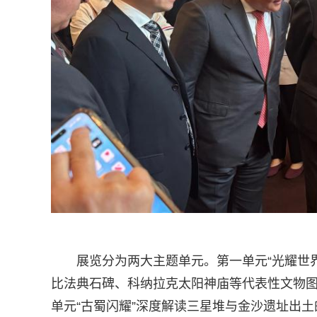
展览分为两大主题单元。第一单元“光耀世
比法典石碑、科纳拉克太阳神庙等代表性文物
单元“古蜀闪耀”深度解读三星堆与金沙遗址出