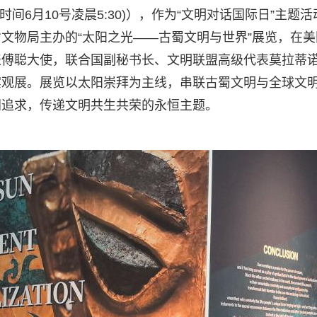
京时间6月10号凌晨5:30)），作为“文明对话国际日”主题
文物局主办的“太阳之光——古蜀文明与世界”展览，在美
表傅聪大使，联合国副秘书长、文明联盟高级代表莫拉蒂
宾观展。展览以太阳崇拜为主线，串联古蜀文明与全球文
同追求，传递文明共生共荣的永恒主题。