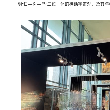
明“日—树—鸟”三位一体的神话宇宙观，及其