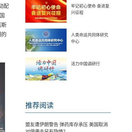
活动配
牢记初心使命 奋进复
兴征程
国
诺斯
明的
人类命运共同体研究
中心
活力中国调研行
推荐阅读
盟友遭伊朗警告 弹药库存承压 美国取消
对伊袭击另有隐情？