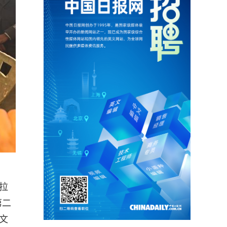
拉
第二
文