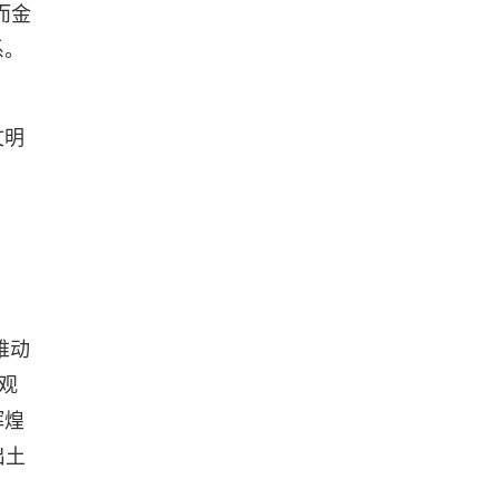
而金
系。
文明
维动
观
辉煌
出土