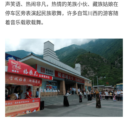
声笑语、热闹非凡，热情的羌族小伙、藏族姑娘在
停车区旁表演起民族歌舞，许多自驾川西的游客随
着音乐载歌载舞。