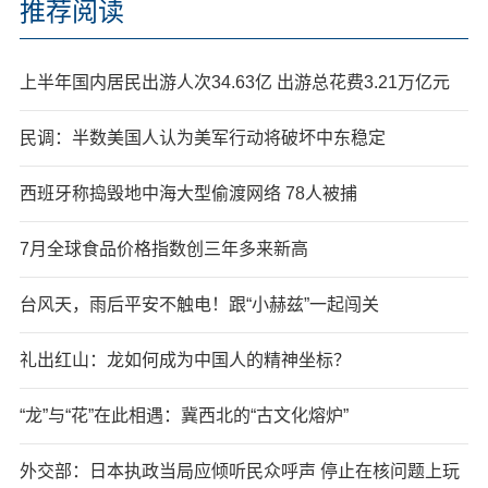
推荐阅读
上半年国内居民出游人次34.63亿 出游总花费3.21万亿元
民调：半数美国人认为美军行动将破坏中东稳定
西班牙称捣毁地中海大型偷渡网络 78人被捕
7月全球食品价格指数创三年多来新高
台风天，雨后平安不触电！跟“小赫兹”一起闯关
礼出红山：龙如何成为中国人的精神坐标？
“龙”与“花”在此相遇：冀西北的“古文化熔炉”
外交部：日本执政当局应倾听民众呼声 停止在核问题上玩