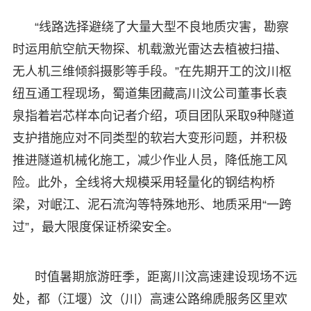
“线路选择避绕了大量大型不良地质灾害，勘察
时运用航空航天物探、机载激光雷达去植被扫描、
无人机三维倾斜摄影等手段。”在先期开工的汶川枢
纽互通工程现场，蜀道集团藏高川汶公司董事长袁
泉指着岩芯样本向记者介绍，项目团队采取9种隧道
支护措施应对不同类型的软岩大变形问题，并积极
推进隧道机械化施工，减少作业人员，降低施工风
险。此外，全线将大规模采用轻量化的钢结构桥
梁，对岷江、泥石流沟等特殊地形、地质采用“一跨
过”，最大限度保证桥梁安全。
时值暑期旅游旺季，距离川汶高速建设现场不远
处，都（江堰）汶（川）高速公路绵虒服务区里欢