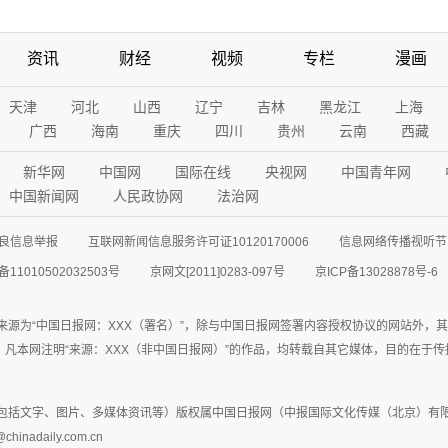
资讯
财经
视频
专栏
漫画
天津
河北
山西
辽宁
吉林
黑龙江
上海
广西
海南
重庆
四川
贵州
云南
西藏
新华网
中国网
国际在线
央视网
中国青年网
中国新闻网
人民政协网
法治网
良信息举报
互联网新闻信息服务许可证10120170006
信息网络传播视听节目
11010502032503号
京网文[2011]0283-097号
京ICP备13028878号-6
来源为“中国日报网：XXX（署名）”，除与中国日报网签署内容授权协议的网站外，
77联系；凡本网注明“来源：XXX（非中国日报网）”的作品，均转载自其它媒体，目的
包括文字、图片、多媒体资讯等）版权属中国日报网（中报国际文化传媒（北京）有限
adaily.com.cn