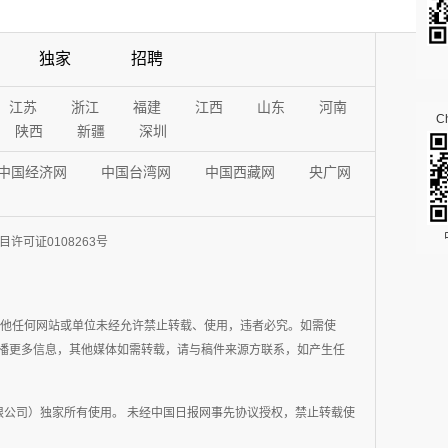
独家
招聘
江苏
浙江
福建
江西
山东
河南
Ch
陕西
新疆
深圳
中国经济网
中国台湾网
中国西藏网
央广网
许可证0108263号
其他任何网站或单位未经允许禁止转载、使用，违者必究。如需使
在于传播更多信息，其他媒体如需转载，请与稿件来源方联系，如产生任
公司）独家所有使用。 未经中国日报网事先协议授权，禁止转载使