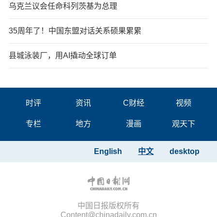
乌克兰议会任命科列茨基为总理
35周年了！中国东盟对话关系硕果累累
县城泳装厂，用AI撬动全球订单
时评
资讯
C财经
视频
专栏
地方
漫画
观天下
English
中文
desktop
中国日报版权所有
Content@chinadaily.com.cn