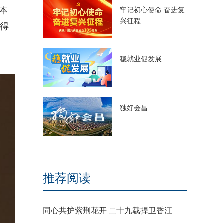
本
牢记初心使命 奋进复
兴征程
奖得
稳就业促发展
独好会昌
推荐阅读
同心共护紫荆花开 二十九载捍卫香江