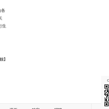
动各
长
衍生
靓】