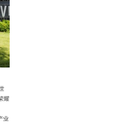
世
荣耀
大
产业