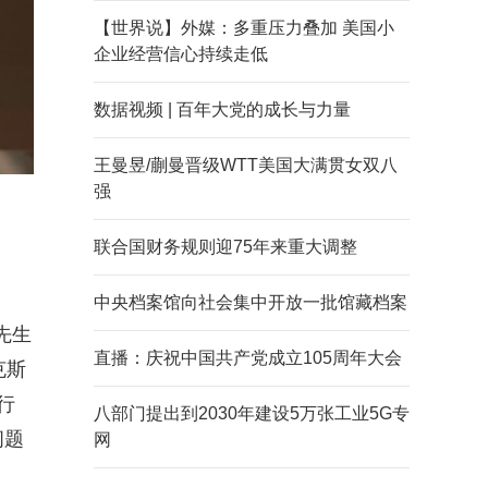
【世界说】外媒：多重压力叠加 美国小
企业经营信心持续走低
数据视频 | 百年大党的成长与力量
王曼昱/蒯曼晋级WTT美国大满贯女双八
强
联合国财务规则迎75年来重大调整
中央档案馆向社会集中开放一批馆藏档案
先生
直播：庆祝中国共产党成立105周年大会
克斯
行
八部门提出到2030年建设5万张工业5G专
问题
网