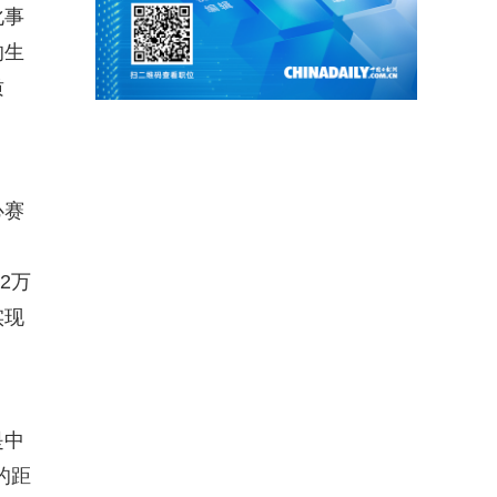
化事
的生
质
心赛
2万
实现
是中
的距