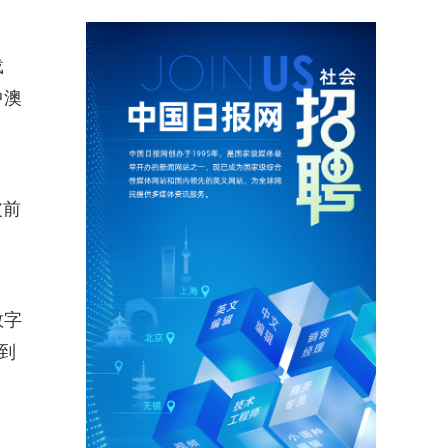
载
中澳
皮前
数字
到