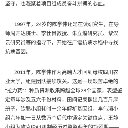
坚守，也凝聚着项目组成员奋斗拼搏的心血。
1997年，24岁的陈学伟还是在读研究生，在导
师周开达院士、李仕贵教授、朱立煌研究员、黎汉
云研究员等的指导下，开始在广谱抗病水稻中寻找
抗病基因。
2011年，陈学伟作为高端人才回到母校四川农
业大学，组建团队接续攻关。这是一场艰苦卓绝的
“拉力赛”：种质资源收集跨越全球28个国家，表型鉴
定每年涉及五六千份材料，田间记录摞出几百斤厚
册子。钦鹏小组耗时十余年解析基因组，李伟滔小
组六年如一日从数万个后代中锁定关键位点，王静
小组为攻克IPA1机制经历过整整两年的瓶颈期——