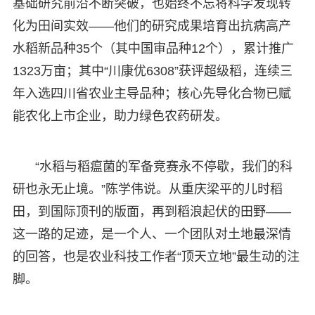
基础研究前沿不断突破，也始终不忘将科学发现转
化为田间实效——他们的研究成果培育出抗病高产
水稻新品种35个（其中国审品种12个），累计推广
1323万亩；其中“川康优6308”获评超级稻，连续三
年入选四川省农业主导品种；核心先导化合物已赋
能农化上市企业，助力绿色农药研发。
“水稻与稻瘟菌的军备竞赛永不停歇，我们的科
研也永无止境。”陈学伟说。从重庆梁平的儿时稻
田，到国际顶刊的版面，再到稻浪起伏的田野——
这一路的足迹，是一个人、一个团队对土地最深情
的回答，也是农业科技工作者“顶天立地”最生动的注
脚。