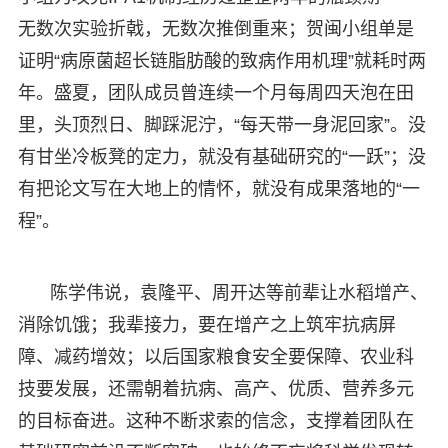
无数次实验折戟，无数次推倒重来；贺闽小组单是
证明“病原菌超长链脂肪酸的致病作用机理”就耗时两
年。盛夏，团队成员曾连续一个月每周四天泡在田
里，头顶烈日、脚踩泥泞，“每天带一身泥回家”。没
有甘坐冷板凳的定力，就没有基础研究的“一跃”；没
有把论文写在大地上的情怀，就没有成果落地的“一
程”。
陈学伟说，袁隆平、周开达等前辈让水稻增产、
消除饥饿；我辈接力，要在增产之上筑牢抗病屏
障、减药增效；以后国家粮食安全要保障、农业科
技要发展，还需朝着抗病、高产、优质、营养多元
的目标奋进。这种不断求索的信念，支撑着团队在