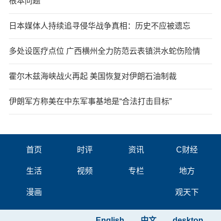
根本问题
日本媒体人持续追寻侵华战争真相：历史不应被遗忘
多处设医疗点位 广西横州全力防范云表镇洪水蛇伤险情
霍尔木兹海峡战火再起 美国恢复对伊朗石油制裁
伊朗军方称美在中东军事基地是“合法打击目标”
首页
时评
资讯
C财经
生活
视频
专栏
地方
漫画
观天下
English
中文
desktop