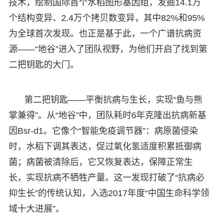
技术，绘制国际首个水稻图形基因组，发掘14.1万
个结构变异、2.4万个拷贝数变异，其中82%和95%
为全球首次发现。也正是基于此，一个广谱抗病资
源——“地谷”进入了团队视野，为他们开启了找到第
二把钥匙的大门。
第二把钥匙——平衡抗病与生长，实现“鱼与熊
掌兼得”。从“地谷”中，团队耗时6年克隆出抗病新基
因Bsr-d1。它像个“智能免疫调节器”：病原菌侵染
时，水稻下调其表达，促过氧化氢适度积累抵御病
菌；病菌被清除后，它又恢复表达，保障正常生
长，实现抗病不牺牲产量。这一发现打破了“抗病必
抑生长”的传统认知，入选2017年度“中国生命科学领
域十大进展”。