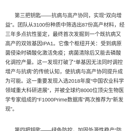
第三把钥匙——抗病与高产协同，实现“双向增
益”。团队从3100份种质中筛选出87份高产材料，经
三年多点抗性鉴定，最终首次发掘到一个既抗病又
高产的双效基因IPA1。它像个枢纽开关：受到病原
菌侵染时磷酸化激活免疫；病菌清除后又能去磷酸
化调控产量。这一发现打破了“单基因无法同时调控
增产与抗病”的传统认知，使抗病与高产协同提升成
为可能。这一重要发现入选2018年度“中国农业科学
领域重大科研进展”，并被全球约8000位顶尖生物医
学专家组成的“F1000Prime数据库”两次推荐为“新发
现”。
第四把钥匙——绿色防控，加固外源性稳产“防