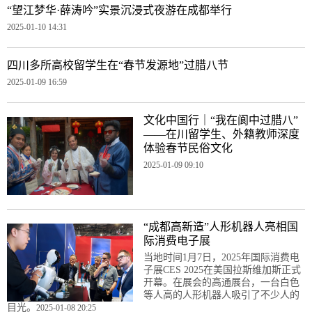
“望江梦华·薛涛吟”实景沉浸式夜游在成都举行
2025-01-10 14:31
四川多所高校留学生在“春节发源地”过腊八节
2025-01-09 16:59
文化中国行｜“我在阆中过腊八”
——在川留学生、外籍教师深度
体验春节民俗文化
2025-01-09 09:10
“成都高新造”人形机器人亮相国
际消费电子展
当地时间1月7日，2025年国际消费电
子展CES 2025在美国拉斯维加斯正式
开幕。在展会的高通展台，一台白色
等人高的人形机器人吸引了不少人的
目光。
2025-01-08 20:25