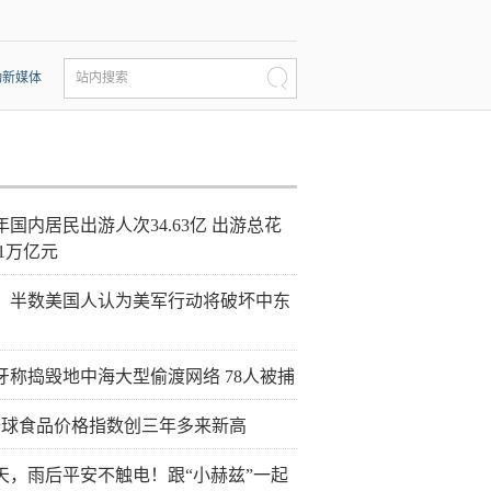
动新媒体
站内搜索
年国内居民出游人次34.63亿 出游总花
21万亿元
：半数美国人认为美军行动将破坏中东
牙称捣毁地中海大型偷渡网络 78人被捕
全球食品价格指数创三年多来新高
天，雨后平安不触电！跟“小赫兹”一起