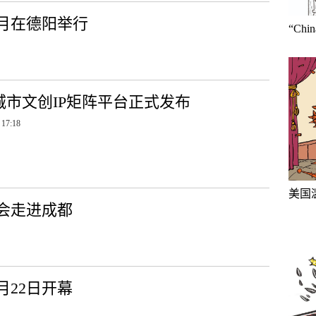
月在德阳举行
“Ch
城市文创IP矩阵平台正式发布
 17:18
美国
介会走进成都
月22日开幕