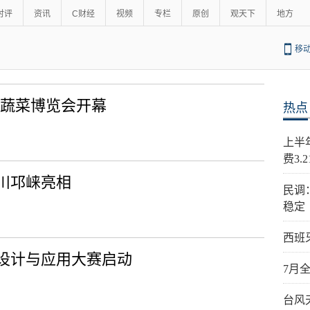
时评
资讯
C财经
视频
专栏
原创
观天下
地方
移
）蔬菜博览会开幕
热点
上半
费3.
川邛崃亮相
民调
稳定
西班
设计与应用大赛启动
7月
台风