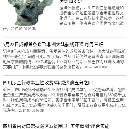
历史知多少
据媒体报道，四川广汉三星堆遗址和
成都金沙遗址正筹备联合申报世界文
化遗产。若二者联袂申遗成功，这将
是四川第一例考古遗产类世界文化遗
产。
2017-05-09 08:58
5月22日成都首条直飞非洲大陆航线开通 每周三班
记者8日从机场方面获悉，备受关注的成都首条飞往非洲大陆的国际航
线终于敲定了首航日期。据了解，成都目前仍然运营着直飞非洲岛国
毛里求斯的航线，不过埃塞俄比亚首都亚的斯亚贝巴作为非洲大陆的
东非门户，同时也是非洲联盟的总部所在地。
2017-05-09 08:45
四川涉企行政事业性收费5年减少逾五分之四
近日，四川省交出省减轻企业负担5年“成绩单”。不仅是营改增，在降
低企业生产要素成本方面，四川省去年全年完成直购电量约380亿千瓦
时，降低用电成本约38亿元；实施富余电量35亿千瓦时，降低工业用
电成本9亿元；实施留存电量80亿千瓦时，降低工业企业用电成本17亿
元左右。
2017-05-09 08:38
四川省内对口帮扶藏区32贫困县 “五年蓝图”出台实施