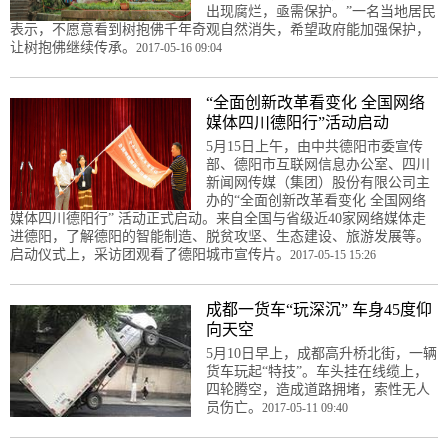
出现腐烂，亟需保护。”一名当地居民
表示，不愿意看到树抱佛千年奇观自然消失，希望政府能加强保护，
让树抱佛继续传承。
2017-05-16 09:04
“全面创新改革看变化 全国网络
媒体四川德阳行”活动启动
5月15日上午，由中共德阳市委宣传
部、德阳市互联网信息办公室、四川
新闻网传媒（集团）股份有限公司主
办的“全面创新改革看变化 全国网络
媒体四川德阳行” 活动正式启动。来自全国与省级近40家网络媒体走
进德阳，了解德阳的智能制造、脱贫攻坚、生态建设、旅游发展等。
启动仪式上，采访团观看了德阳城市宣传片。
2017-05-15 15:26
成都一货车“玩深沉” 车身45度仰
向天空
5月10日早上，成都高升桥北街，一辆
货车玩起“特技”。车头挂在线缆上，
四轮腾空，造成道路拥堵，索性无人
员伤亡。
2017-05-11 09:40