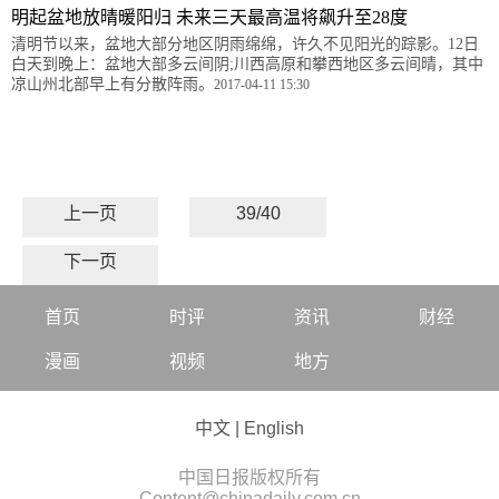
明起盆地放晴暖阳归 未来三天最高温将飙升至28度
清明节以来，盆地大部分地区阴雨绵绵，许久不见阳光的踪影。12日
白天到晚上：盆地大部多云间阴;川西高原和攀西地区多云间晴，其中
凉山州北部早上有分散阵雨。
2017-04-11 15:30
上一页
39/40
下一页
首页
时评
资讯
财经
漫画
视频
地方
中文
|
English
中国日报版权所有
Content@chinadaily.com.cn