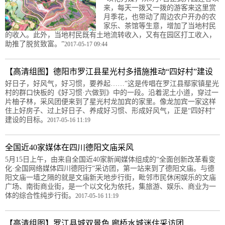
来，每天一拨又一拨的游客来这里赏
月季花，也带动了周边农户开办的农
家乐、茶馆等生意，增加了当地村民
的收入。此外，当地村民既有土地流转收入，又有在园区打工收入，
助推了脱贫致富。”
2017-05-17 09:44
【高清组图】德阳市罗江县星光村多措施推动“四好村”建设
好日子，好风气，好习惯，要养起……”这是传唱在罗江县鄢家镇星光
村的群口快板的《好习惯·六做到》中的一段。沿着泥土小道，穿过一
片柚子林，采风团便来到了星光村龙加宾的家里。像龙加宾一家这样
住上好房子、过上好日子、养成好习惯、形成好风气，正是“四好村”
建设的目标。
2017-05-16 11:19
全国近40家媒体在四川德阳文庙采风
5月15日上午，由来自全国近40家新闻媒体组成的“全面创新改革看变
化·全国网络媒体四川德阳行”采访团，第一站来到了德阳文庙。与德
阳文庙一墙之隔的就是文庙新天地步行街，毗邻市民休闲娱乐的文庙
广场、南街商业街，是一个以文化为依托，集旅游、娱乐、商业为一
体的综合性纯步行街。
2017-05-16 11:19
【高清组图】罗江县城双景色 廊桥水城迷住采访团