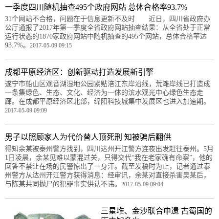
一季度四川随机抽查495个政府网站 总体合格率93.7%
31个网站不合格，问题在于信息更新不及时 近日，四川省政府办
公厅通报了2017年第一季度全省政府网站抽查结果：从全省处于正常
运行状态的1870家政府网站中随机抽查的495个网站，总体合格率达
93.7%。
2017-05-09 09:15
成都平原经济区：创新驱动打造发展新引擎
遂宁市船山区观音湖湿地公园紧贴涪江东岸沿线，荒滩岸线已打造成
一条集绿色、生态、文化、经济为一体的滨水观光中心绿色生态走
廊。在成都平原经济区北部，绵阳科技城集中发展区也进入加速期。
2017-05-09 09:09
男子以照顾家人为代价替人顶死刑 知被骗后翻供
得知余某被泰州警方找到，四川达州开江警方连夜出发赶往泰州。5月
1日凌晨，余某见难以蒙混过关，只得交代“我在老家确有命案”，他的
回答不禁让在场的民警惊出了一身汗。截至发稿时为止，记者通过泰
州警方从达州开江警方获得消息：经审讯，余某对直接杀害吴某后，
与陈某共同抛尸的犯罪事实供认不讳。
2017-05-09 09:04
三星堆、金沙联合申遗 古蜀国的