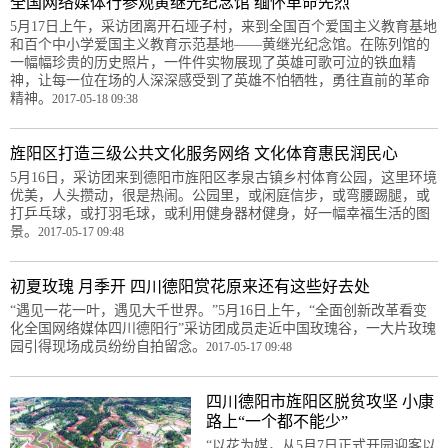
全国网络媒体行参观黄继光纪念馆 缅怀革命先烈
5月17日上午，采访团离开石垭子村，来到全国百个爱国主义教育基地
和百个中小学爱国主义教育示范基地——黄继光纪念馆。在陈列馆的
一幅幅珍贵的历史照片，一件件实物展现了英雄可歌可泣的铁血精
神，让每一位在场的人深深感受到了英雄不怕牺牲，勇往直前的革命
精神。
2017-05-18 09:38
旌阳区打造三级公共文化服务网络 文化体育惠民润民心
5月16日，采访团来到德阳市旌阳区孝泉古镇乡村体育公园，这里环境
优美，人头攒动，很是热闹。公园里，或闲庭信步，或弯腰踢腿，或
打乒乓球，或打羽毛球，或利用健身器材健身，好一幅幸福生活的图
景。
2017-05-17 09:48
初夏玫瑰 月季开 四川德阳赏花原来还有这些好去处
“遇见一花一叶，遇见大千世界。”5月16日上午，“全面创新改革看变
化全国网络媒体四川德阳行”采访团成员走近中国玫瑰谷，一大片玫瑰
园引得现场成员纷纷自拍留念。
2017-05-17 09:48
四川德阳市旌阳区脱贫攻坚 小康
路上“一个都不能少”
“以花为媒，从5月7日正式开园迎客以