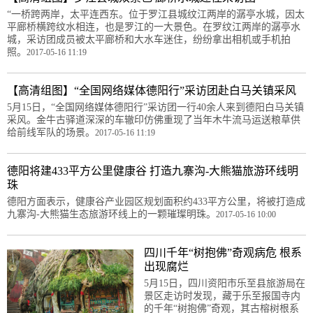
“一桥跨两岸，太平连西东。位于罗江县城纹江两岸的潺亭水城，因太
平廊桥横跨纹水相连，也是罗江的一大景色。在罗纹江两岸的潺亭水
城，采访团成员被太平廊桥和大水车迷住，纷纷拿出相机或手机拍
照。
2017-05-16 11:19
【高清组图】“全国网络媒体德阳行”采访团赴白马关镇采风
5月15日，“全国网络媒体德阳行”采访团一行40余人来到德阳白马关镇
采风。金牛古驿道深深的车辙印仿佛重现了当年木牛流马运送粮草供
给前线军队的场景。
2017-05-16 11:19
德阳将建433平方公里健康谷 打造九寨沟-大熊猫旅游环线明
珠
德阳方面表示，健康谷产业园区规划面积约433平方公里，将被打造成
九寨沟-大熊猫生态旅游环线上的一颗璀璨明珠。
2017-05-16 10:00
四川千年“树抱佛”奇观病危 根系
出现腐烂
5月15日，四川资阳市乐至县旅游局在
景区走访时发现，藏于乐至报国寺内
的千年“树抱佛”奇观，其古榕树根系