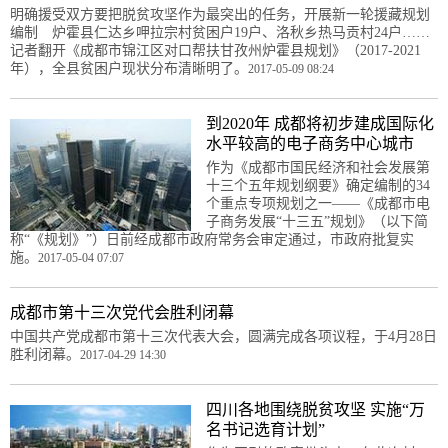
明确援受双方要把脱贫攻坚作为最突出的任务，开展新一轮援藏规划
编制 炉霍县仁达乡呷拉宗村贫困户19户、洛秋乡热马贡村24户……
记者翻开《成都市锦江区对口帮扶甘孜州炉霍县规划》（2017-2021
年），全县贫困户现状分布清晰明了。
2017-05-09 08:24
到2020年 成都将初步建成国际化
水平较高的电子商务中心城市
作为《成都市国民经济和社会发展第
十三个五年规划纲要》确定编制的34
个重点专项规划之一——《成都市电
子商务发展“十三五”规划》（以下简
称“《规划》”）日前经成都市政府常务会审定通过，市政府批复实
施。
2017-05-04 07:07
成都市第十三次党代会胜利闭幕
中国共产党成都市第十三次代表大会，圆满完成各项议程，于4月28日
胜利闭幕。
2017-04-29 14:30
四川各地围绕脱贫攻坚 实施“万
名书记选育计划”