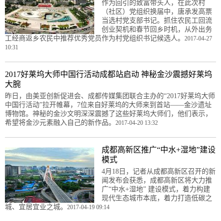
作为回引的致富带头人，在此次村
（社区）党组织换届中，唐承发高票
当选村党支部书记。抓住农民工回流
创业契机和春节回乡时机，从外出务
工经商返乡农民中推荐优秀党员作为村党组织书记候选人。
2017-04-27
10:31
2017好莱坞大师中国行活动成都站启动 神秘金沙震撼好莱坞
大腕
昨日，由美亚创新促进会、成都传媒集团联合主办的“2017好莱坞大师
中国行活动”拉开帷幕，7位来自好莱坞的大师来到首站——金沙遗址
博物馆。神秘的金沙文明深深震撼了这些好莱坞大师们，他们表示，
希望将金沙元素融入自己的新作品。
2017-04-20 13:32
成都高新区推广“中水+湿地”建设
模式
4月18日，记者从成都高新区召开的新
闻发布会获悉，成都高新区将大力推
广“中水+湿地” 建设模式，着力构建
现代生态城市本底，着力打造低碳之
城、宜居宜业之城。
2017-04-19 09:14